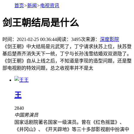
首页
>
新闻
>
电视资讯
剑王朝结局是什么
时间：2021-02-25 00:36:44
阅读：
3495
次
来源：
深度影院
《剑王朝》中大结局是元武死了，丁宁请求扶苏上位，扶苏登
基后楚燕齐消失天下一统，丁宁与长孙浅雪结婚双双退隐了。
《剑王朝》自从上线之后，不知道是李现的造型问题，还是整
部电视剧的特效问题，总之收视率并不是太
王
王
2840
中国男演员
国家话剧院著名国家一级演员。曾在《红色摇篮》、
《井冈山》、《开天辟地》等三十多部影视剧中扮演中