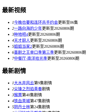
最新视频
1
今晚也要和连环杀手约会
更新至06集
2
一路向海的少年
更新至20260806期
3
种地吧4
更新至20260806期
4
天才厨人
更新至20260806期
5
姐姐当家2
更新至20260806期
6
喜剧之王单口季第三季
更新至20260806期
7
中餐厅·南洋拾光季
更新至20260806期
最新剧情
1
大水井风云
第9集剧情
2
尖锋之烈焰青春
剧情
3
猴票
第40集剧情
4
铁血茶城
第47集剧情
5
阴丹士林
第24集剧情