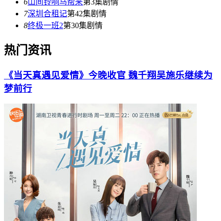
6
山间铃响马帮来
第3集剧情
7
深圳合租记
第42集剧情
8
终极一班2
第30集剧情
热门资讯
《当天真遇见爱情》今晚收官 魏千翔吴施乐继续为
梦前行