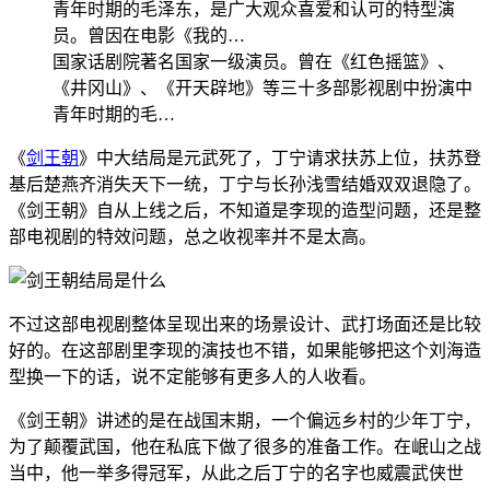
青年时期的毛泽东，是广大观众喜爱和认可的特型演
员。曾因在电影《我的…
国家话剧院著名国家一级演员。曾在《红色摇篮》、
《井冈山》、《开天辟地》等三十多部影视剧中扮演中
青年时期的毛…
《
剑王朝
》中大结局是元武死了，丁宁请求扶苏上位，扶苏登
基后楚燕齐消失天下一统，丁宁与长孙浅雪结婚双双退隐了。
《剑王朝》自从上线之后，不知道是李现的造型问题，还是整
部电视剧的特效问题，总之收视率并不是太高。
不过这部电视剧整体呈现出来的场景设计、武打场面还是比较
好的。在这部剧里李现的演技也不错，如果能够把这个刘海造
型换一下的话，说不定能够有更多人的人收看。
《剑王朝》讲述的是在战国末期，一个偏远乡村的少年丁宁，
为了颠覆武国，他在私底下做了很多的准备工作。在岷山之战
当中，他一举多得冠军，从此之后丁宁的名字也威震武侠世