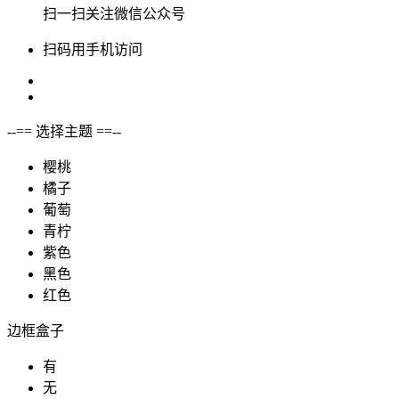
扫一扫关注微信公众号
扫码用手机访问
--== 选择主题 ==--
樱桃
橘子
葡萄
青柠
紫色
黑色
红色
边框盒子
有
无