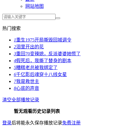
网站地图
热门搜索
1
重生1975开局撕毁回城调令
2
泪里开出的花
3
重回70变辣媳，反派婆婆她慌了
4
假死后，我撕了替身的剧本
5
糟糕老总被我绑定了
6
千亿影后魂穿十八线女星
7
我是救世主
8
心底的声音
清空全部播放记录
暂无观看历史记录列表
登录
后将能永久保存播放记录
免费注册