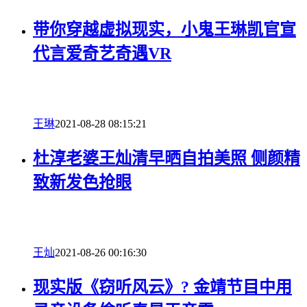
带你穿越虚拟现实，小鬼王琳凯官宣
代言爱奇艺奇遇VR
王琳
2021-08-28 08:15:21
杜淳老婆王灿清早晒自拍美照 侧颜精
致新发色抢眼
王灿
2021-08-26 00:16:30
现实版《窃听风云》? 金靖节目中用