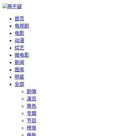
两不疑
首页
电视剧
电影
动漫
综艺
微电影
新闻
图库
明星
全部
剧情
演员
角色
专题
节目
榜单
最新