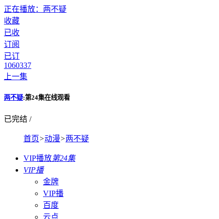
正在播放：两不疑
收藏
已收
订阅
已订
1060
337
上一集
两不疑
:第24集在线观看
已完结 /
首页
>
动漫
>
两不疑
VIP播放
第24集
VIP播
金牌
VIP播
百度
云点