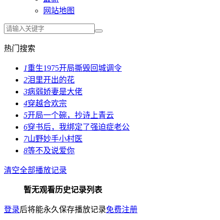
网站地图
热门搜索
1
重生1975开局撕毁回城调令
2
泪里开出的花
3
病弱娇妻是大佬
4
穿越合欢宗
5
开局一个碗，抄诗上青云
6
穿书后，我绑定了强迫症老公
7
山野妙手小村医
8
等不及说爱你
清空全部播放记录
暂无观看历史记录列表
登录
后将能永久保存播放记录
免费注册