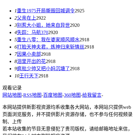
1
重生1975开局撕毁回城调令
2925
2
父亲在上
2922
3
别惹大小姐，她来自异世
2920
4
失踪：马航370
2920
5
重生八零：我在婆家顺风顺水
2918
6
打脸天神夫君，炼神归来斩情丝
2918
7
因果小卖部
2918
8
泪里开出的花
2918
9
疯批少帅又把小妈沉塘了
2918
10
王行天下
2918
观看记录
网站地图
-
RSS地图
-
百度地图
-
360地图
-
给我留言
-
本网站提供新影视资源均系收集各大网站，本网站只提供web
页面浏览服务，并不提供影片资源存储，也不参与任何视频录
制、上传
若本站收集的节目无意侵犯了贵司版权，请给邮箱地址来信，