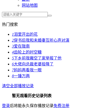
网站地图
热门搜索
1
泪里开出的花
2
穿书后我和未婚妻互听心声对演
3
爱在陇南
4
齿轮上的时空糖
5
下乡前我搬空了家举报了他
6
大佬向总裁老婆投降了
7
妈妈再看我一眼
8
一锤万两
清空全部播放记录
暂无观看历史记录列表
登录
后将能永久保存播放记录
免费注册