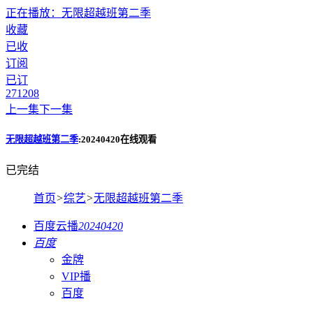
正在播放：无限超越班第二季
收藏
已收
订阅
已订
271
208
上一集
下一集
无限超越班第二季
:20240420在线观看
已完结
首页
>
综艺
>
无限超越班第二季
百度云播
20240420
百度
金牌
VIP播
百度