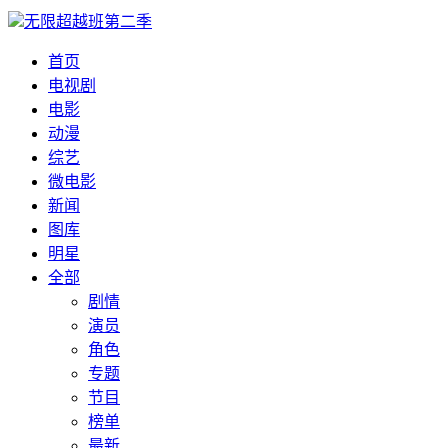
无限超越班第二季
首页
电视剧
电影
动漫
综艺
微电影
新闻
图库
明星
全部
剧情
演员
角色
专题
节目
榜单
最新