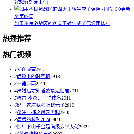
好想好想爱上你
6.0
更新
至第09集
如果不良激战区的四天王转生成了偶像团体？
热播推荐
热门视频
1
爱在陇南
2913
2
齿轮上的时空糖
2913
3
一锤万两
2911
4
离婚后才知道赘婿是仙君
2911
5
哈雷·本森：一拍成名
2911
6
妈，这次我考上状元了
2910
7
孤注一掷之风云再起
2910
8
最后的救赎2024
2909
9
惊！下山千金是满级玄学大佬
2909
10
苗疆遗恨负君心
2909