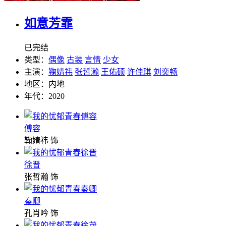
如意芳霏
已完结
类型：
偶像
古装
言情
少女
主演：
鞠婧祎
张哲瀚
王佑硕
许佳琪
刘奕畅
地区：
内地
年代：
2020
傅容
鞠婧祎 饰
徐晋
张哲瀚 饰
秦卿
孔肖吟 饰