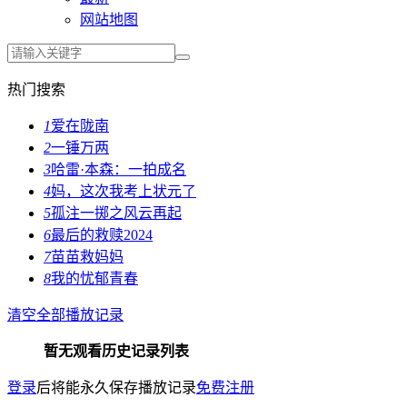
网站地图
热门搜索
1
爱在陇南
2
一锤万两
3
哈雷·本森：一拍成名
4
妈，这次我考上状元了
5
孤注一掷之风云再起
6
最后的救赎2024
7
苗苗救妈妈
8
我的忧郁青春
清空全部播放记录
暂无观看历史记录列表
登录
后将能永久保存播放记录
免费注册