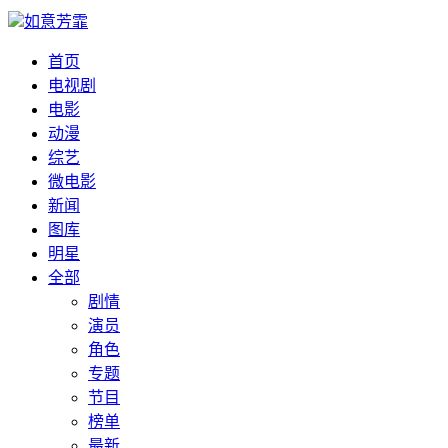
如意芳霏
首页
电视剧
电影
动漫
综艺
微电影
新闻
图库
明星
全部
剧情
演员
角色
专题
节目
榜单
最新