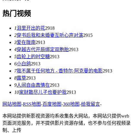
热门视频
1
泪里开出的花
2918
2
穿书后我和未婚妻互听心声对演
2915
3
爱在陇南
2913
4
穿越古代开局绑定双胞胎
2913
5
齿轮上的时空糖
2913
6
小白鸽
2913
7
我不属于任何地方 - 香特尔·阿克曼的电影
2913
8
露草
2913
9
人间自由真情在
2913
10
家财散尽儿子也要护我
2913
网站地图
-
RSS地图
-
百度地图
-
360地图
-
给我留言
-
本网站提供新影视资源均系收集各大网站，本网站只提供web
页面浏览服务，并不提供影片资源存储，也不参与任何视频录
制、上传