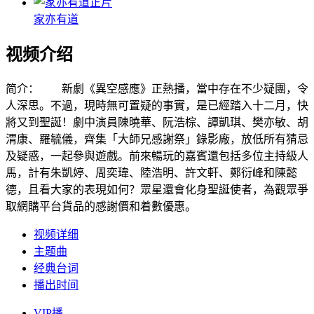
正片
家亦有道
视频介绍
简介：
新劇《異空感應》正熱播，當中存在不少疑團，令
人深思。不過，現時無可置疑的事實，是已經踏入十二月，快
將又到聖誕！劇中演員陳曉華、阮浩棕、譚凱琪、樊亦敏、胡
渭康、羅毓儀，齊集「大師兄感謝祭」錄影廠，放低所有猜忌
及疑惑，一起參與遊戲。前來暢玩的嘉賓還包括多位主持級人
馬，計有朱凱婷、周奕瑋、陸浩明、許文軒、鄭衍峰和陳懿
德，且看大家的表現如何？眾星還會化身聖誕使者，為觀眾爭
取網購平台貨品的感謝價和着數優惠。
视频详细
主题曲
经典台词
播出时间
VIP播