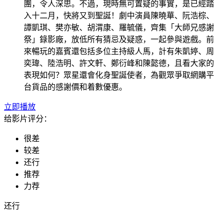
團，令人深思。不過，現時無可置疑的事實，是已經踏
入十二月，快將又到聖誕！劇中演員陳曉華、阮浩棕、
譚凱琪、樊亦敏、胡渭康、羅毓儀，齊集「大師兄感謝
祭」錄影廠，放低所有猜忌及疑惑，一起參與遊戲。前
來暢玩的嘉賓還包括多位主持級人馬，計有朱凱婷、周
奕瑋、陸浩明、許文軒、鄭衍峰和陳懿德，且看大家的
表現如何？眾星還會化身聖誕使者，為觀眾爭取網購平
台貨品的感謝價和着數優惠。
立即播放
给影片评分：
很差
较差
还行
推荐
力荐
还行