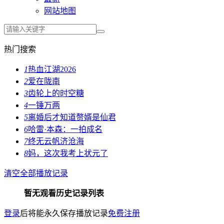
网站地图
热门搜索
1
热血江湖2026
2
爱在陇南
3
齿轮上的时空糖
4
一锤万两
5
离婚后才知道赘婿是仙君
6
哈雷·本森：一拍成名
7
终无云帆济沧海
8
妈，这次我考上状元了
清空全部播放记录
暂无观看历史记录列表
登录
后将能永久保存播放记录
免费注册