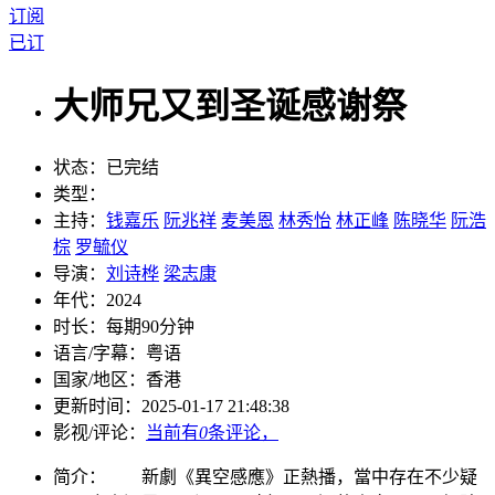
订阅
已订
大师兄又到圣诞感谢祭
状态：
已完结
类型：
主持：
钱嘉乐
阮兆祥
麦美恩
林秀怡
林正峰
陈晓华
阮浩
棕
罗毓仪
导演：
刘诗桦
梁志康
年代：
2024
时长：
每期90分钟
语言/字幕：
粤语
国家/
地区：
香港
更新时间：
2025-01-17 21:48:38
影视/评论：
当前有
0
条评论，
简介：
新劇《異空感應》正熱播，當中存在不少疑