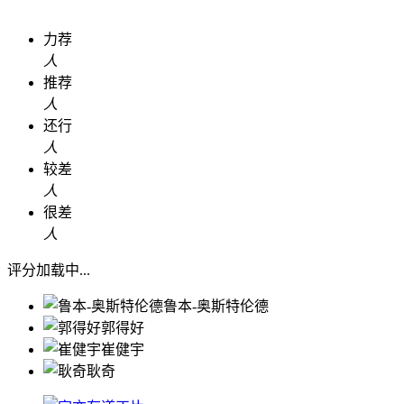
力荐
人
推荐
人
还行
人
较差
人
很差
人
评分加载中...
鲁本-奥斯特伦德
郭得好
崔健宇
耿奇