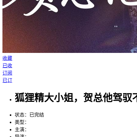
收藏
已收
订阅
已订
狐狸精大小姐，贺总他驾驭
状态：
已完结
类型：
主演：
导演：