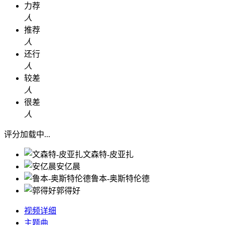
力荐
人
推荐
人
还行
人
较差
人
很差
人
评分加载中...
文森特-皮亚扎
安亿晨
鲁本-奥斯特伦德
郭得好
视频详细
主题曲