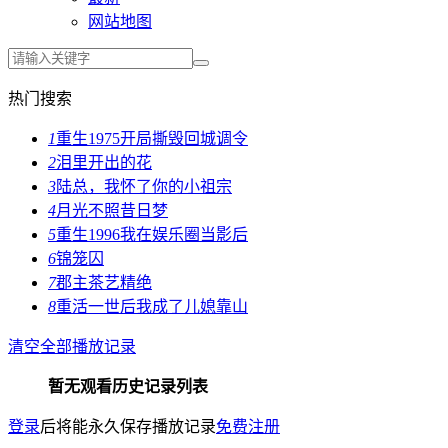
网站地图
热门搜索
1
重生1975开局撕毁回城调令
2
泪里开出的花
3
陆总，我怀了你的小祖宗
4
月光不照昔日梦
5
重生1996我在娱乐圈当影后
6
锦笼囚
7
郡主茶艺精绝
8
重活一世后我成了儿媳靠山
清空全部播放记录
暂无观看历史记录列表
登录
后将能永久保存播放记录
免费注册