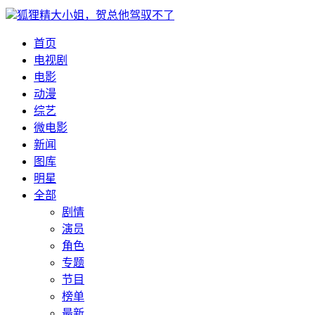
狐狸精大小姐，贺总他驾驭不了
首页
电视剧
电影
动漫
综艺
微电影
新闻
图库
明星
全部
剧情
演员
角色
专题
节目
榜单
最新