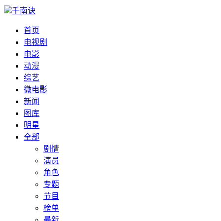
千南诀
首页
电视剧
电影
动漫
综艺
微电影
新闻
图库
明星
全部
剧情
演员
角色
专题
节目
榜单
最新