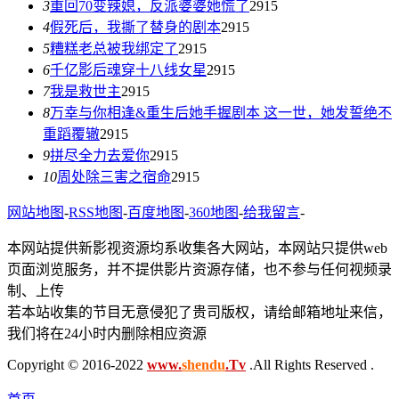
3
重回70变辣媳，反派婆婆她慌了
2915
4
假死后，我撕了替身的剧本
2915
5
糟糕老总被我绑定了
2915
6
千亿影后魂穿十八线女星
2915
7
我是救世主
2915
8
万幸与你相逢&重生后她手握剧本 这一世，她发誓绝不
重蹈覆辙
2915
9
拼尽全力去爱你
2915
10
周处除三害之宿命
2915
网站地图
-
RSS地图
-
百度地图
-
360地图
-
给我留言
-
本网站提供新影视资源均系收集各大网站，本网站只提供web
页面浏览服务，并不提供影片资源存储，也不参与任何视频录
制、上传
若本站收集的节目无意侵犯了贵司版权，请给邮箱地址来信，
我们将在24小时内删除相应资源
Copyright © 2016-2022
www.
shendu
.Tv
.All Rights Reserved .