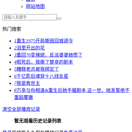
网站地图
热门搜索
1
重生1975开局撕毁回城调令
2
泪里开出的花
3
重回70变辣媳，反派婆婆她慌了
4
假死后，我撕了替身的剧本
5
糟糕老总被我绑定了
6
千亿影后魂穿十八线女星
7
我是救世主
8
万幸与你相逢&重生后她手握剧本 这一世，她发誓绝不
重蹈覆辙
清空全部播放记录
暂无观看历史记录列表