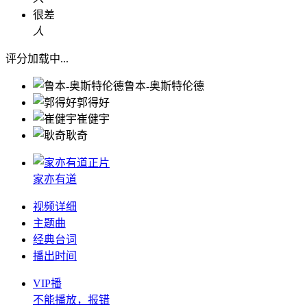
很差
人
评分加载中...
鲁本-奥斯特伦德
郭得好
崔健宇
耿奇
正片
家亦有道
视频详细
主题曲
经典台词
播出时间
VIP播
不能播放，报错