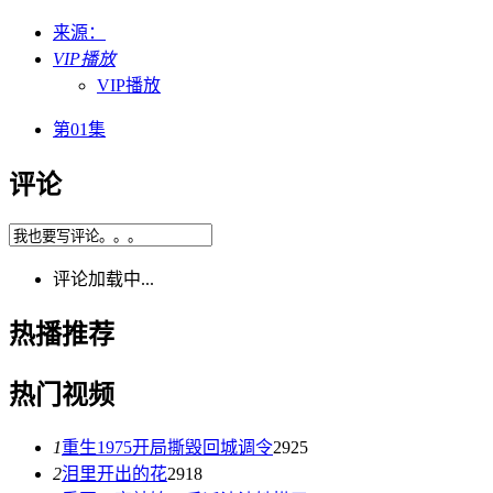
来源：
VIP播放
VIP播放
第01集
评论
评论加载中...
热播推荐
热门视频
1
重生1975开局撕毁回城调令
2925
2
泪里开出的花
2918