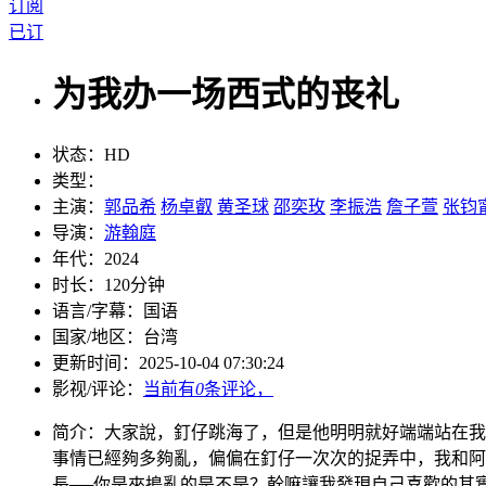
订阅
已订
为我办一场西式的丧礼
状态：
HD
类型：
主演：
郭品希
杨卓叡
黄圣球
邵奕玫
李振浩
詹子萱
张钧
导演：
游翰庭
年代：
2024
时长：
120分钟
语言/字幕：
国语
国家/
地区：
台湾
更新时间：
2025-10-04 07:30:24
影视/评论：
当前有
0
条评论，
简介：
大家說，釘仔跳海了，但是他明明就好端端站在我
事情已經夠多夠亂，偏偏在釘仔一次次的捉弄中，我和阿
長──你是來搗亂的是不是？幹嘛讓我發現自己喜歡的其