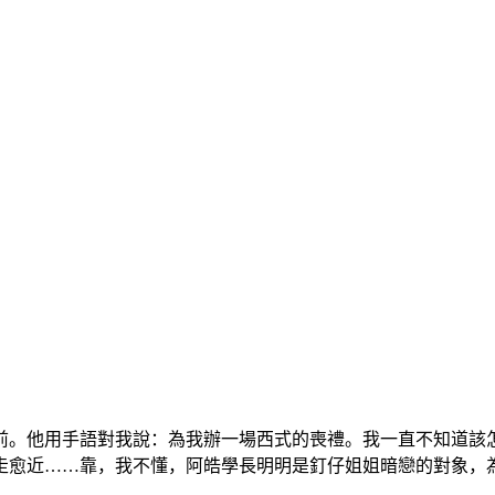
前。他用手語對我說：為我辦一場西式的喪禮。我一直不知道該
走愈近……靠，我不懂，阿皓學長明明是釘仔姐姐暗戀的對象，