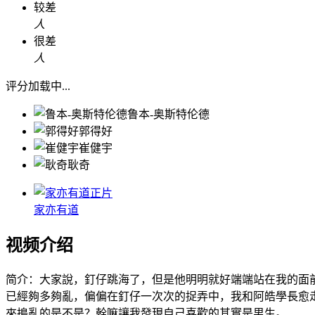
较差
人
很差
人
评分加载中...
鲁本-奥斯特伦德
郭得好
崔健宇
耿奇
正片
家亦有道
视频介绍
简介：
大家說，釘仔跳海了，但是他明明就好端端站在我的面
已經夠多夠亂，偏偏在釘仔一次次的捉弄中，我和阿皓學長愈
來搗亂的是不是？幹嘛讓我發現自己喜歡的其實是男生。