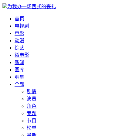
为我办一场西式的丧礼
首页
电视剧
电影
动漫
综艺
微电影
新闻
图库
明星
全部
剧情
演员
角色
专题
节目
榜单
最新