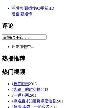
9.0
更新HD
后宫·甄嬛传
评论
评论加载中...
热播推荐
热门视频
1
爱在陇南
2913
2
齿轮上的时空糖
2913
3
一锤万两
2911
4
离婚后才知道赘婿是仙君
2911
5
哈雷·本森：一拍成名
2911