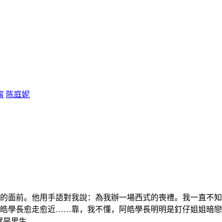
甯
陈庭妮
的面前。他用手語對我說：為我辦一場西式的喪禮。我一直不知
皓學長愈走愈近……靠，我不懂，阿皓學長明明是釘仔姐姐暗戀
實是男生。