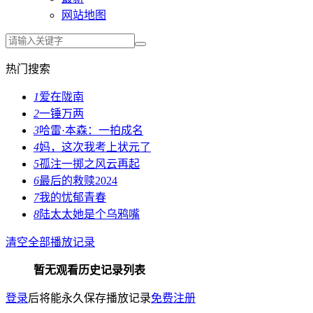
网站地图
热门搜索
1
爱在陇南
2
一锤万两
3
哈雷·本森：一拍成名
4
妈，这次我考上状元了
5
孤注一掷之风云再起
6
最后的救赎2024
7
我的忧郁青春
8
陆太太她是个乌鸦嘴
清空全部播放记录
暂无观看历史记录列表
登录
后将能永久保存播放记录
免费注册