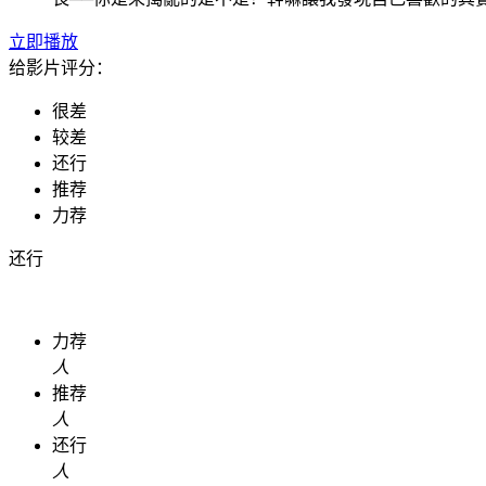
立即播放
给影片评分：
很差
较差
还行
推荐
力荐
还行
力荐
人
推荐
人
还行
人