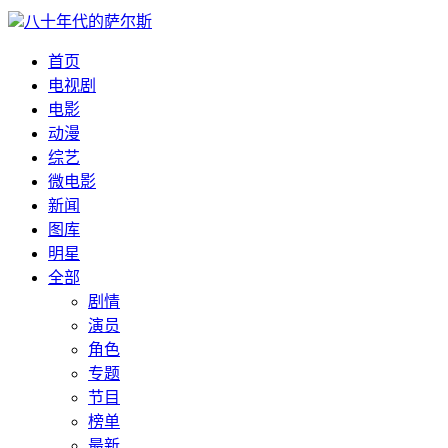
八十年代的萨尔斯
首页
电视剧
电影
动漫
综艺
微电影
新闻
图库
明星
全部
剧情
演员
角色
专题
节目
榜单
最新