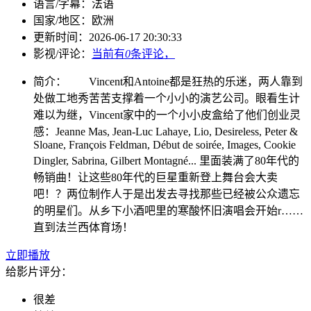
语言/字幕：
法语
国家/
地区：
欧洲
更新时间：
2026-06-17 20:30:33
影视/评论：
当前有
0
条评论，
简介：
Vincent和Antoine都是狂热的乐迷，两人靠到
处做工地秀苦苦支撑着一个小小的演艺公司。眼看生计
难以为继，Vincent家中的一个小小皮盒给了他们创业灵
感：Jeanne Mas, Jean-Luc Lahaye, Lio, Desireless, Peter &
Sloane, François Feldman, Début de soirée, Images, Cookie
Dingler, Sabrina, Gilbert Montagné... 里面装满了80年代的
畅销曲！让这些80年代的巨星重新登上舞台会大卖
吧！？两位制作人于是出发去寻找那些已经被公众遗忘
的明星们。从乡下小酒吧里的寒酸怀旧演唱会开始r……
直到法兰西体育场！
立即播放
给影片评分：
很差