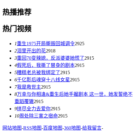
热播推荐
热门视频
1
重生1975开局撕毁回城调令
2925
2
泪里开出的花
2918
3
重回70变辣媳，反派婆婆她慌了
2915
4
假死后，我撕了替身的剧本
2915
5
糟糕老总被我绑定了
2915
6
千亿影后魂穿十八线女星
2915
7
我是救世主
2915
8
万幸与你相逢&重生后她手握剧本 这一世，她发誓绝不
重蹈覆辙
2915
9
拼尽全力去爱你
2915
10
周处除三害之宿命
2915
网站地图
-
RSS地图
-
百度地图
-
360地图
-
给我留言
-