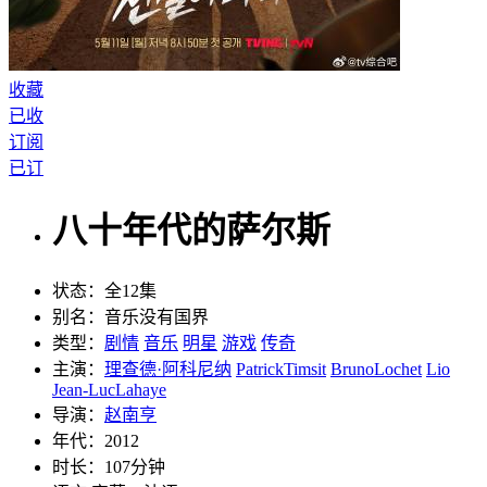
收藏
已收
订阅
已订
八十年代的萨尔斯
状态：
全12集
别名：
音乐没有国界
类型：
剧情
音乐
明星
游戏
传奇
主演：
理查德·阿科尼纳
PatrickTimsit
BrunoLochet
Lio
Jean-LucLahaye
导演：
赵南亨
年代：
2012
时长：
107分钟