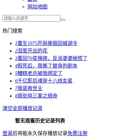
网站地图
热门搜索
1
重生1975开局撕毁回城调令
2
泪里开出的花
3
重回70变辣媳，反派婆婆她慌了
4
假死后，我撕了替身的剧本
5
糟糕老总被我绑定了
6
千亿影后魂穿十八线女星
7
我是救世主
8
周处除三害之宿命
清空全部播放记录
暂无观看历史记录列表
登录
后将能永久保存播放记录
免费注册