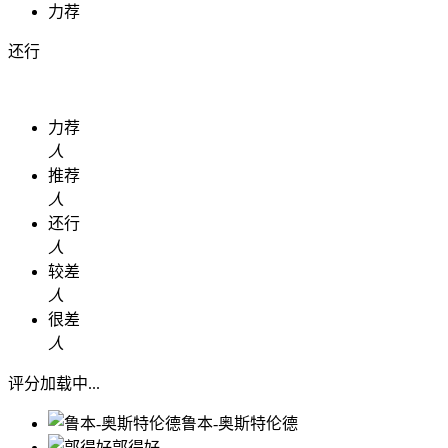
力荐
还行
力荐
人
推荐
人
还行
人
较差
人
很差
人
评分加载中...
鲁本-奥斯特伦德
郭得好