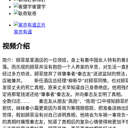
崔健宇
耿奇
正片
家亦有道
视频介绍
简介：
顾菲是某酒店的一位领班，身上有着中国女人特有的善
落。而乐观的顾菲并没有抱怨一个人养家的辛苦，对生活一
经过多方劝说，顾菲放弃了将肇事者“秦志友”送进监狱的想
店被兼并。 新任酒店总经理“柳新华”对顾菲同情，也对
发现丈夫的死亡真相，原来丈夫早知道自己身患绝症。他用残
定将那笔钱退还给“肇事者”秦志友。并向秦志友言明了真相
全数归还…… 秦志友从朋友“高勋”、“陈雨”口中得知顾
担忧，妹妹秦小霜更是因为哥哥为筹措赔偿款，把准备送她
觉得，假如顾菲没有对自己说明真相，他将会为车祸一事背负
的真相时痛恨秦志友，知道了真相后的复杂心情使得她更加不