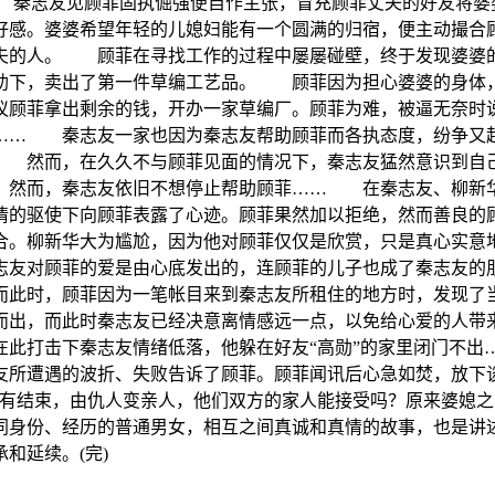
 秦志友见顾菲固执倔强便自作主张，冒充顾菲丈夫的好友将
好感。婆婆希望年轻的儿媳妇能有一个圆满的归宿，便主动撮
夫的人。 顾菲在寻找工作的过程中屡屡碰壁，终于发现婆婆
助下，卖出了第一件草编工艺品。 顾菲因为担心婆婆的身体，
议顾菲拿出剩余的钱，开办一家草编厂。顾菲为难，被逼无奈时说
痛…… 秦志友一家也因为秦志友帮助顾菲而各执态度，纷争又
 然而，在久久不与顾菲见面的情况下，秦志友猛然意识到自己
 然而，秦志友依旧不想停止帮助顾菲…… 在秦志友、柳新华
情的驱使下向顾菲表露了心迹。顾菲果然加以拒绝，然而善良
。柳新华大为尴尬，因为他对顾菲仅仅是欣赏，只是真心实意
友对顾菲的爱是由心底发出的，连顾菲的儿子也成了秦志友的
此时，顾菲因为一笔帐目来到秦志友所租住的地方时，发现了
而出，而此时秦志友已经决意离情感远一点，以免给心爱的人
在此打击下秦志友情绪低落，他躲在好友“高勋”的家里闭门不出
友所遭遇的波折、失败告诉了顾菲。顾菲闻讯后心急如焚，放下
有结束，由仇人变亲人，他们双方的家人能接受吗？原来婆媳之
同身份、经历的普通男女，相互之间真诚和真情的故事，也是讲
和延续。(完)