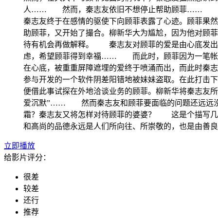
人…… 然而，秦志友依旧不想停止帮助顾菲…… 在
秦志友终于在感情的驱使下向顾菲表露了心迹。顾菲果
助顾菲，又开始了撮合。柳新华大为尴尬，因为他对顾菲
待有机会再做解释。 秦志友对顾菲的爱是由心底发出
虑，希望顾菲得到幸福…… 而此时，顾菲因为一笔帐
在心底，被重重屏障遮埋的爱终于喷涌而出，而此时秦
参与开发的一个软件阴差阳错地被妹妹盗取。在此打击下
便借此事试探在外地洽谈业务的顾菲。柳新华将秦志友所
爱沉默”…… 然而秦志友和顾菲要面临的问题还远远
霜？秦志友又将怎样对待顾菲的婆婆？ 这是个描写几
和高尚的品德永远是人们所向往、所崇敬的，也是由善良
立即播放
给影片评分：
很差
较差
还行
推荐