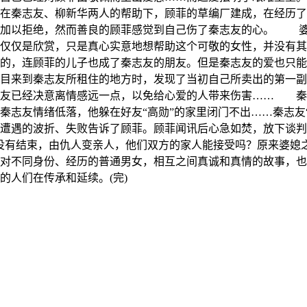
秦志友、柳新华两人的帮助下，顾菲的草编厂建成，在经历了
然加以拒绝，然而善良的顾菲感觉到自己伤了秦志友的心。 
仅仅是欣赏，只是真心实意地想帮助这个可敬的女性，并没有其
的，连顾菲的儿子也成了秦志友的朋友。但是秦志友的爱也只能
目来到秦志友所租住的地方时，发现了当初自己所卖出的第一副
志友已经决意离情感远一点，以免给心爱的人带来伤害…… 秦
秦志友情绪低落，他躲在好友“高勋”的家里闭门不出……秦志
遭遇的波折、失败告诉了顾菲。顾菲闻讯后心急如焚，放下谈判
没有结束，由仇人变亲人，他们双方的家人能接受吗？原来婆媳
对不同身份、经历的普通男女，相互之间真诚和真情的故事，
的人们在传承和延续。(完)