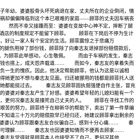
子年幼、婆婆股骨头坏死病退在家、丈夫所在的企业倒闭，情
祸却偏偏降临到这个本已艰难的家庭——顾菲的丈夫因车祸丧
。 然而不幸又接踵而至：婆婆在变故中心神不定，摔断了腿
于酒店的制度规定不能留下顾菲。 顾菲在下岗后不停为生计
，好让一家人有个安定的生活。顾菲震惊之于悲痛万
的腿伤用掉了部份钱，顾菲除了向秦志友退掉部份赔偿款后，
难，为顾菲此举感动，心生敬佩。 而由于车祸的发生，秦志
的钱也搭上，成天怨声载道…… 而如今，秦志友的拿着失而
负一生的愧疚。因此，他决定帮助顾菲，他认为这是以诚相
得她更加不想与秦志友见面。归还被挪用的钱都是顾菲托人送
难她都能挺过去。 秦志友见顾菲固执倔强便自作主张，冒充
的婆婆对秦志友产生了好感。婆婆希望年轻的儿媳妇能有一个
题，更何况秦志友是撞死自己丈夫的人。 顾菲在寻找工作的
艰苦的努力，顾菲终于在柳新华的帮助下，卖出了第一件草编
不知道三十万元的赔偿款早已经归还，她建议顾菲拿出剩余的
。婆婆认为顾菲跟秦志友合伙骗自己，感到十分心痛…… 秦
感不可理解…… 秦志友也因婆婆知情而不便再去顾家……
秦志友觉得就是顾菲本人也接受不了自己，更何况其他