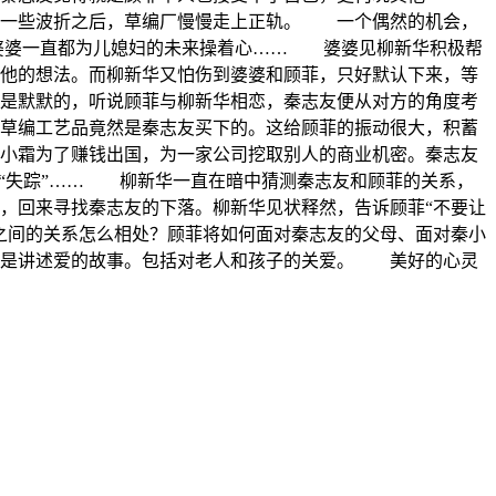
一些波折之后，草编厂慢慢走上正轨。 一个偶然的机会，
婆婆一直都为儿媳妇的未来操着心…… 婆婆见柳新华积极帮
他的想法。而柳新华又怕伤到婆婆和顾菲，只好默认下来，等
是默默的，听说顾菲与柳新华相恋，秦志友便从对方的角度考
草编工艺品竟然是秦志友买下的。这给顾菲的振动很大，积蓄
小霜为了赚钱出国，为一家公司挖取别人的商业机密。秦志友
友“失踪”…… 柳新华一直在暗中猜测秦志友和顾菲的关系，
，回来寻找秦志友的下落。柳新华见状释然，告诉顾菲“不要让
之间的关系怎么相处？顾菲将如何面对秦志友的父母、面对秦小
也是讲述爱的故事。包括对老人和孩子的关爱。 美好的心灵