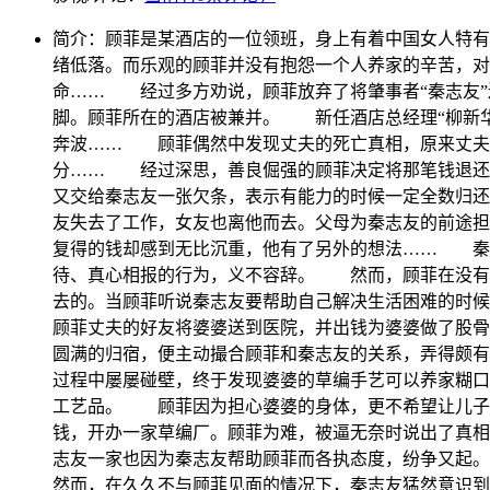
简介：
顾菲是某酒店的一位领班，身上有着中国女人特有
绪低落。而乐观的顾菲并没有抱怨一个人养家的辛苦，对
命…… 经过多方劝说，顾菲放弃了将肇事者“秦志友”
脚。顾菲所在的酒店被兼并。 新任酒店总经理“柳新
奔波…… 顾菲偶然中发现丈夫的死亡真相，原来丈夫
分…… 经过深思，善良倔强的顾菲决定将那笔钱退还
又交给秦志友一张欠条，表示有能力的时候一定全数归还
友失去了工作，女友也离他而去。父母为秦志友的前途
复得的钱却感到无比沉重，他有了另外的想法…… 秦
待、真心相报的行为，义不容辞。 然而，顾菲在没有
去的。当顾菲听说秦志友要帮助自己解决生活困难的时
顾菲丈夫的好友将婆婆送到医院，并出钱为婆婆做了股
圆满的归宿，便主动撮合顾菲和秦志友的关系，弄得颇
过程中屡屡碰壁，终于发现婆婆的草编手艺可以养家糊
工艺品。 顾菲因为担心婆婆的身体，更不希望让儿子
钱，开办一家草编厂。顾菲为难，被逼无奈时说出了真相
志友一家也因为秦志友帮助顾菲而各执态度，纷争又
然而，在久久不与顾菲见面的情况下，秦志友猛然意识到