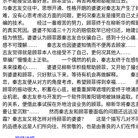
示不能接受这番好意。顾菲坚信，再苦再难她都能挺过去。
与秦志友交往中，思想开通、性格开朗的婆婆对秦志友产生了
难，没有心思考虑这方面的问题，更何况秦志友是撞死自己丈
编的技术。 经过一番艰苦的努力，顾菲终于在柳新华的帮
的真实死因。婆婆不知道三十万元的赔偿款早已经归还，她建
极为愤怒。婆婆认为顾菲跟秦志友合伙骗自己，感到十分心
感不可理解…… 秦志友也因婆婆知情而不便再去顾家……
志友觉得就是顾菲本人也接受不了自己，更何况其他人……
草编厂慢慢走上正轨。 一个偶然的机会，秦志友终于在感
未来操着心…… 婆婆见柳新华积极帮助顾菲，又开始了撮合
到婆婆和顾菲，只好默认下来，等待有机会再做解释。 秦志
恋，秦志友便从对方的角度考虑，希望顾菲得到幸福…… 而
顾菲的振动很大，积蓄在心底，被重重屏障遮埋的爱终于喷涌
业机密。秦志友参与开发的一个软件阴差阳错地被妹妹盗取。
的关系，便借此事试探在外地洽谈业务的顾菲。柳新华将秦志
要让爱沉默”…… 然而秦志友和顾菲要面临的问题还远远没
霜？秦志友又将怎样对待顾菲的婆婆？ 这是个描写几对不
的品德永远是人们所向往、所崇敬的，也是由善良的人们在传承