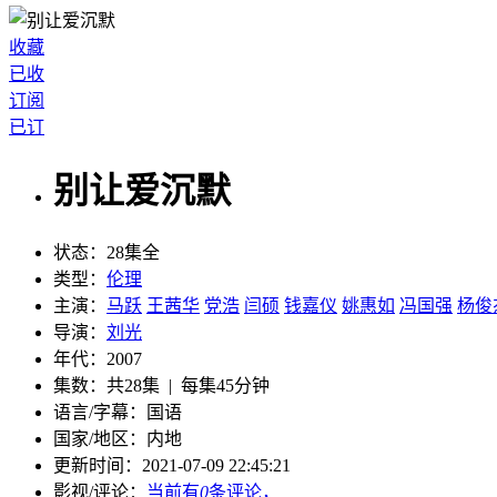
收藏
已收
订阅
已订
别让爱沉默
状态：
28集全
类型：
伦理
主演：
马跃
王茜华
党浩
闫硕
钱嘉仪
姚惠如
冯国强
杨俊
导演：
刘光
年代：
2007
集数：
共28集 | 每集45分钟
语言/字幕：
国语
国家/
地区：
内地
更新时间：
2021-07-09 22:45:21
影视/评论：
当前有
0
条评论，