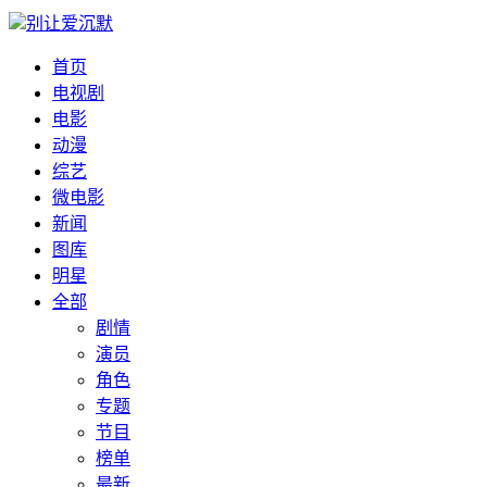
别让爱沉默
首页
电视剧
电影
动漫
综艺
微电影
新闻
图库
明星
全部
剧情
演员
角色
专题
节目
榜单
最新