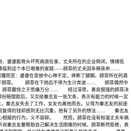
幼、婆婆股骨头坏死病退在家、丈夫所在的企业倒闭，情绪低
偏降临到这个本已艰难的家庭——顾菲的丈夫因车祸丧命……
接踵而至：婆婆在变故中心神不定，摔断了腿脚。顾菲所在的酒
留下顾菲。 顾菲在下岗后不停为生计奔波…… 顾菲偶然中
活。顾菲震惊之于悲痛万分…… 经过深思，善良倔强的顾菲决
部份赔偿款后，又交给秦志友一张欠条，表示有能力的时候一定
生，秦志友失去了工作，女友也离他而去。父母为秦志友的前途
而复得的钱却感到无比沉重，他有了另外的想法…… 秦志友
真心相报的行为，义不容辞。 然而，顾菲在没有知道丈夫车祸
听说秦志友要帮助自己解决生活困难的时候，顾菲断然拒绝，表