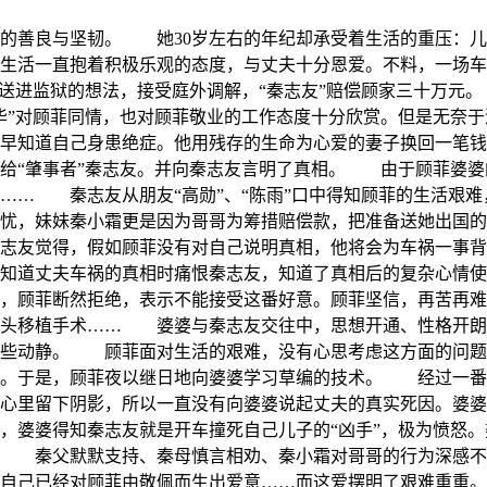
的善良与坚韧。 她30岁左右的年纪却承受着生活的重压：儿
生活一直抱着积极乐观的态度，与丈夫十分恩爱。不料，一场车
送进监狱的想法，接受庭外调解，“秦志友”赔偿顾家三十万元
华”对顾菲同情，也对顾菲敬业的工作态度十分欣赏。但是无奈
早知道自己身患绝症。他用残存的生命为心爱的妻子换回一笔钱
给“肇事者”秦志友。并向秦志友言明了真相。 由于顾菲婆婆
…… 秦志友从朋友“高勋”、“陈雨”口中得知顾菲的生活艰
担忧，妹妹秦小霜更是因为哥哥为筹措赔偿款，把准备送她出国
志友觉得，假如顾菲没有对自己说明真相，他将会为车祸一事背
知道丈夫车祸的真相时痛恨秦志友，知道了真相后的复杂心情使
候，顾菲断然拒绝，表示不能接受这番好意。顾菲坚信，再苦再
骨头移植手术…… 婆婆与秦志友交往中，思想开通、性格开朗
有些动静。 顾菲面对生活的艰难，没有心思考虑这方面的问
口。于是，顾菲夜以继日地向婆婆学习草编的技术。 经过一番
心里留下阴影，所以一直没有向婆婆说起丈夫的真实死因。婆婆
，婆婆得知秦志友就是开车撞死自己儿子的“凶手”，极为愤怒
起。 秦父默默支持、秦母慎言相劝、秦小霜对哥哥的行为深
自己已经对顾菲由敬佩而生出爱意……而这爱摆明了艰难重重。