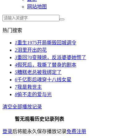
网站地图
热门搜索
1
重生1975开局撕毁回城调令
2
泪里开出的花
3
重回70变辣媳，反派婆婆她慌了
4
假死后，我撕了替身的剧本
5
糟糕老总被我绑定了
6
千亿影后魂穿十八线女星
7
我是救世主
8
偷不走的爱与光
清空全部播放记录
暂无观看历史记录列表
登录
后将能永久保存播放记录
免费注册