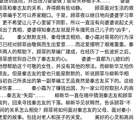
婆婆送到医院，并出钱为婆婆做了股骨头移植手术…… 婆婆
合顾菲和秦志友的关系，弄得颇有些动静。 顾菲面对生活的艰
的草编手艺可以养家糊口。于是，顾菲夜以继日地向婆婆学习草
更不希望让儿子心里留下阴影，所以一直没有向婆婆说起丈夫
出了真相，婆婆得知秦志友就是开车撞死自己儿子的“凶手”，
起。 秦父默默支持、秦母慎言相劝、秦小霜对哥哥的行为深
已经对顾菲由敬佩而生出爱意……而这爱摆明了艰难重重。秦
两人的帮助下，顾菲的草编厂建成，在经历了一些波折之后，
的顾菲感觉到自己伤了秦志友的心。 婆婆一直都为儿媳妇的
地想帮助这个可敬的女性，并没有其他的想法。而柳新华又怕伤
朋友。但是秦志友的爱也只能是默默的，听说顾菲与柳新华相
当初自己所卖出的第一副草编工艺品竟然是秦志友买下的。这给
带来伤害…… 秦小霜为了赚钱出国，为一家公司挖取别人的商
……秦志友“失踪”…… 柳新华一直在暗中猜测秦志友和顾菲
谈判，回来寻找秦志友的下落。柳新华见状释然，告诉顾菲“不
间的关系怎么相处？顾菲将如何面对秦志友的父母、面对秦小
述爱的故事。包括对老人和孩子的关爱。 美好的心灵和高尚