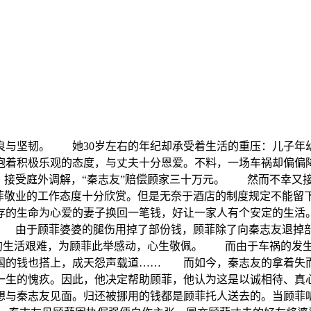
良与坚韧。 她30岁左右的年纪却承受着生活的重压：儿子年
直抱着积极乐观的态度，与丈夫十分恩爱。不料，一场车祸却偏
法，接受庭外调解，“秦志友”赔偿顾家三十万元。 然而不幸又
顾菲敬业的工作态度十分欣赏。但是无奈于酒店的制度规定不能
存的生命为心爱的妻子换回一笔钱，好让一家人有个安定的生
。 由于顾菲婆婆的腿伤用掉了部份钱，顾菲除了向秦志友退掉
菲的生活艰难，为顾菲此举感动，心生敬佩。 而由于车祸的发
出国的钱也搭上，成天怨声载道…… 而如今，秦志友的拿着失
一生的愧疚。因此，他决定帮助顾菲，他认为这是以诚相待、
想与秦志友见面。归还被挪用的钱都是顾菲托人送去的。当顾菲