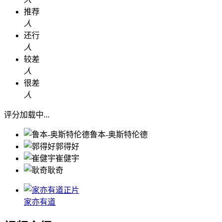
推荐
人
还行
人
较差
人
很差
人
评分加载中...
鲁本-奥斯特伦德
郭得好
崔健宇
耿奇
正片
家亦有道