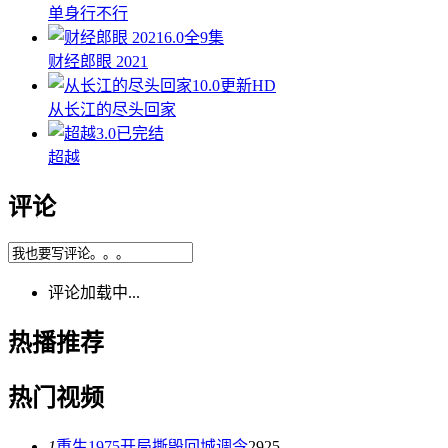
单身行不行
6.0
全9集
财经郎眼 2021
10.0
更新HD
从长江的尽头回家
3.0
已完结
超越
评论
评论加载中...
热播推荐
热门视频
1
重生1975开局撕毁回城调令
2925