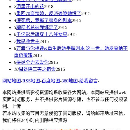
2
泪里开出的花
2918
3
重回70变辣媳，反派婆婆她慌了
2915
4
假死后，我撕了替身的剧本
2915
5
糟糕老总被我绑定了
2915
6
千亿影后魂穿十八线女星
2915
7
我是救世主
2915
8
万幸与你相逢&重生后她手握剧本 这一世，她发誓绝不
重蹈覆辙
2915
9
拼尽全力去爱你
2915
10
周处除三害之宿命
2915
网站地图
-
RSS地图
-
百度地图
-
360地图
-
给我留言
-
本网站提供新影视资源均系收集各大网站，本网站只提供web
页面浏览服务，并不提供影片资源存储，也不参与任何视频录
制、上传
若本站收集的节目无意侵犯了贵司版权，请给邮箱地址来信，
我们将在24小时内删除相应资源