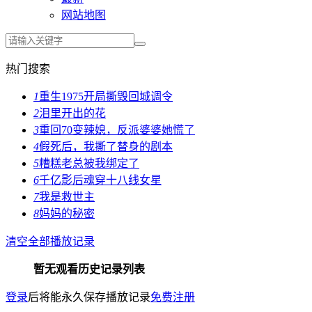
网站地图
热门搜索
1
重生1975开局撕毁回城调令
2
泪里开出的花
3
重回70变辣媳，反派婆婆她慌了
4
假死后，我撕了替身的剧本
5
糟糕老总被我绑定了
6
千亿影后魂穿十八线女星
7
我是救世主
8
妈妈的秘密
清空全部播放记录
暂无观看历史记录列表
登录
后将能永久保存播放记录
免费注册