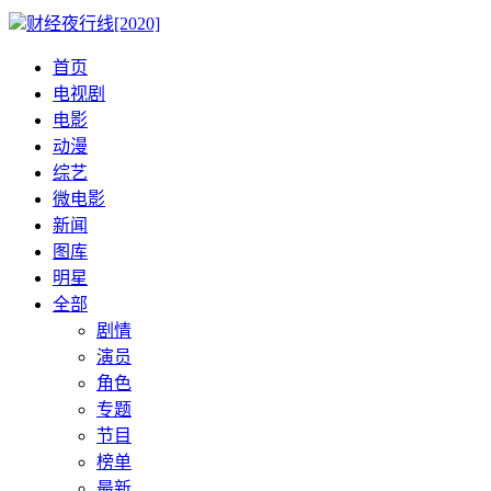
财经夜行线[2020]
首页
电视剧
电影
动漫
综艺
微电影
新闻
图库
明星
全部
剧情
演员
角色
专题
节目
榜单
最新