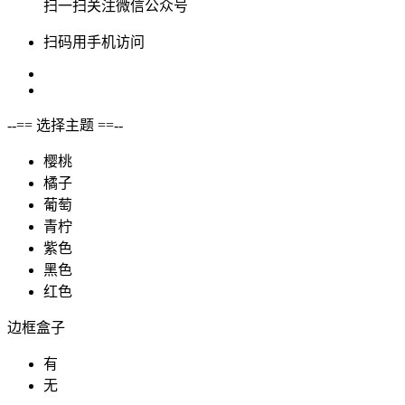
扫一扫关注微信公众号
扫码用手机访问
--== 选择主题 ==--
樱桃
橘子
葡萄
青柠
紫色
黑色
红色
边框盒子
有
无