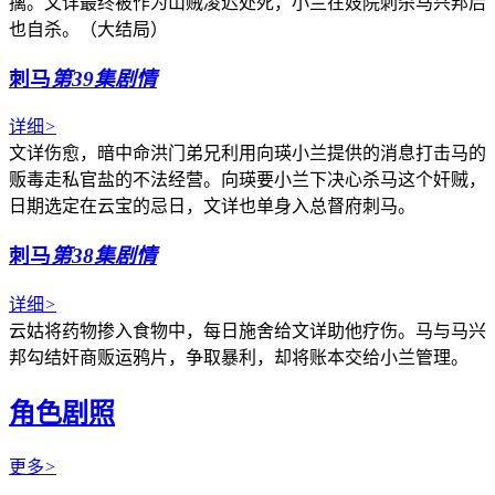
擒。文详最终被作为山贼凌迟处死，小兰在妓院刺杀马兴邦后
也自杀。（大结局）
刺马
第39集剧情
详细
>
文详伤愈，暗中命洪门弟兄利用向瑛小兰提供的消息打击马的
贩毒走私官盐的不法经营。向瑛要小兰下决心杀马这个奸贼，
日期选定在云宝的忌日，文详也单身入总督府刺马。
刺马
第38集剧情
详细
>
云姑将药物掺入食物中，每日施舍给文详助他疗伤。马与马兴
邦勾结奸商贩运鸦片，争取暴利，却将账本交给小兰管理。
角色剧照
更多
>