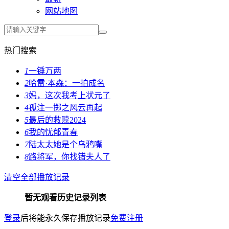
网站地图
热门搜索
1
一锤万两
2
哈雷·本森：一拍成名
3
妈，这次我考上状元了
4
孤注一掷之风云再起
5
最后的救赎2024
6
我的忧郁青春
7
陆太太她是个乌鸦嘴
8
路将军，你找错夫人了
清空全部播放记录
暂无观看历史记录列表
登录
后将能永久保存播放记录
免费注册