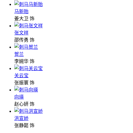
马新贻
姜大卫 饰
张文祥
邵传勇 饰
贺兰
李婉华 饰
关云宝
张振寰 饰
向瑛
赵心妍 饰
洪宣娇
张静懿 饰