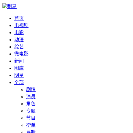
刺马
首页
电视剧
电影
动漫
综艺
微电影
新闻
图库
明星
全部
剧情
演员
角色
专题
节目
榜单
最新