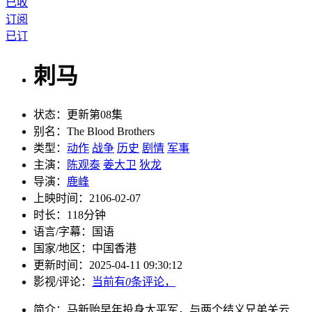
已收
订阅
已订
刺马
状态：
更新第08集
别名：
The Blood Brothers
类型：
动作
战争
历史
剧情
军事
主演：
陈观泰
姜大卫
狄龙
导演：
鹿峰
上映时间：
2106-02-07
时长：
118分钟
语言/字幕：
国语
国家/
地区：
中国香港
更新时间：
2025-04-11 09:30:12
影视/评论：
当前有
0
条评论，
简介：
马新贻早年投身太平军，与两个结义兄弟关云