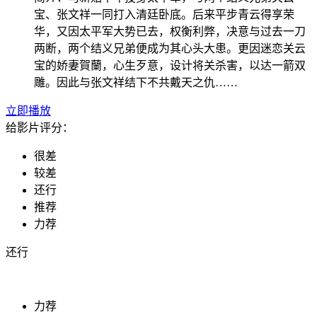
宝、张文祥一同打入清廷卧底。后来平步青云得享荣
华，又因太平军大势已去，权衡利弊，决意与过去一刀
两断，两个结义兄弟便成为其心头大患。更因迷恋关云
宝的娇妻賀蘭，心生歹意，设计将关杀害，以达一箭双
雕。因此与张文祥结下不共戴天之仇……
立即播放
给影片评分：
很差
较差
还行
推荐
力荐
还行
力荐