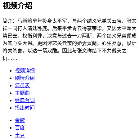
视频介绍
简介：
马新贻早年投身太平军，与两个结义兄弟关云宝、张文
祥一同打入清廷卧底。后来平步青云得享荣华，又因太平军大
势已去，权衡利弊，决意与过去一刀两断，两个结义兄弟便成
为其心头大患。更因迷恋关云宝的娇妻賀蘭，心生歹意，设计
将关杀害，以达一箭双雕。因此与张文祥结下不共戴天之
仇……
视频详细
剧情介绍
演员表
主题曲
经典台词
播出时间
金牌
百度
土豆