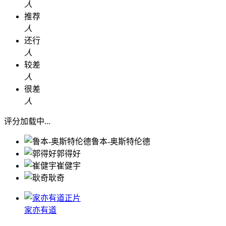
人
推荐
人
还行
人
较差
人
很差
人
评分加载中...
鲁本-奥斯特伦德
郭得好
崔健宇
耿奇
正片
家亦有道