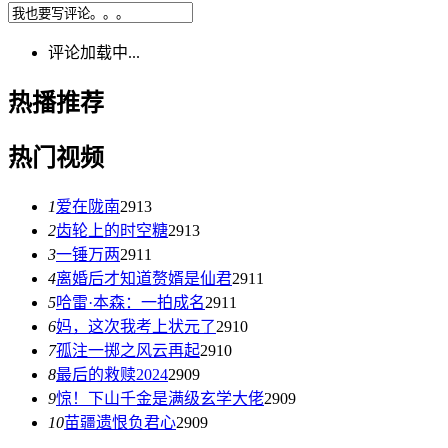
评论加载中...
热播推荐
热门视频
1
爱在陇南
2913
2
齿轮上的时空糖
2913
3
一锤万两
2911
4
离婚后才知道赘婿是仙君
2911
5
哈雷·本森：一拍成名
2911
6
妈，这次我考上状元了
2910
7
孤注一掷之风云再起
2910
8
最后的救赎2024
2909
9
惊！下山千金是满级玄学大佬
2909
10
苗疆遗恨负君心
2909