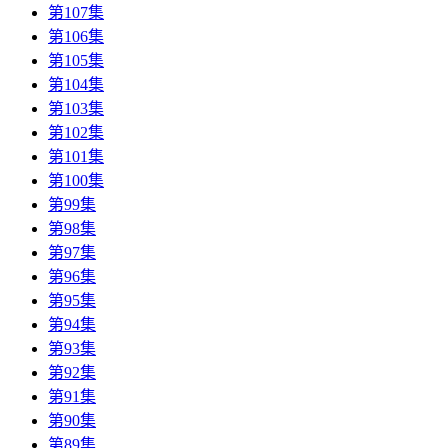
第107集
第106集
第105集
第104集
第103集
第102集
第101集
第100集
第99集
第98集
第97集
第96集
第95集
第94集
第93集
第92集
第91集
第90集
第89集