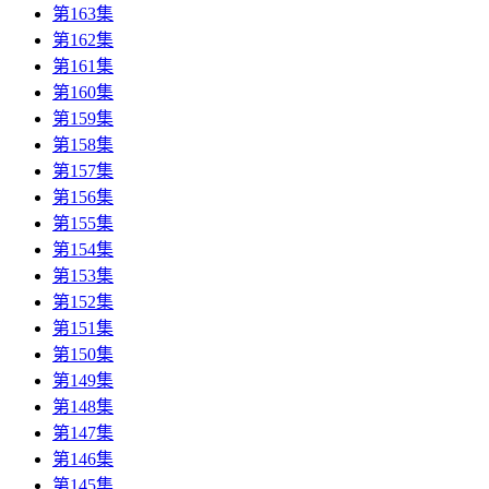
第163集
第162集
第161集
第160集
第159集
第158集
第157集
第156集
第155集
第154集
第153集
第152集
第151集
第150集
第149集
第148集
第147集
第146集
第145集