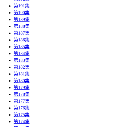
第191集
第190集
第189集
第188集
第187集
第186集
第185集
第184集
第183集
第182集
第181集
第180集
第179集
第178集
第177集
第176集
第175集
第174集