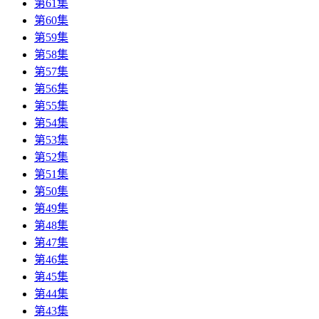
第61集
第60集
第59集
第58集
第57集
第56集
第55集
第54集
第53集
第52集
第51集
第50集
第49集
第48集
第47集
第46集
第45集
第44集
第43集