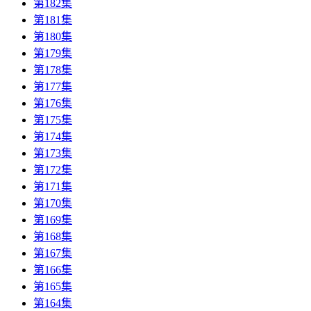
第182集
第181集
第180集
第179集
第178集
第177集
第176集
第175集
第174集
第173集
第172集
第171集
第170集
第169集
第168集
第167集
第166集
第165集
第164集