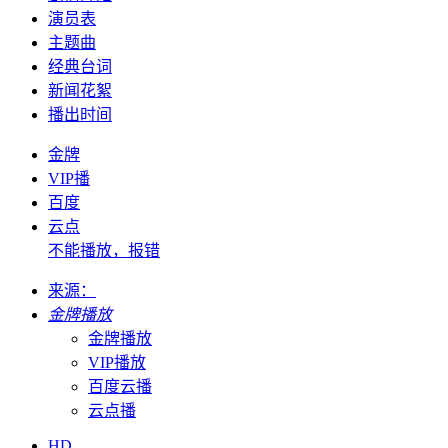
演员表
主题曲
经典台词
新闻花絮
播出时间
金牌
VIP播
百度
云点
不能播放，报错
来源：
金牌播放
金牌播放
VIP播放
百度云播
云点播
HD