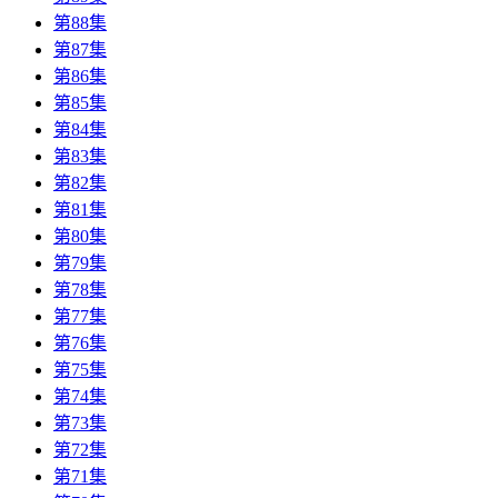
第88集
第87集
第86集
第85集
第84集
第83集
第82集
第81集
第80集
第79集
第78集
第77集
第76集
第75集
第74集
第73集
第72集
第71集