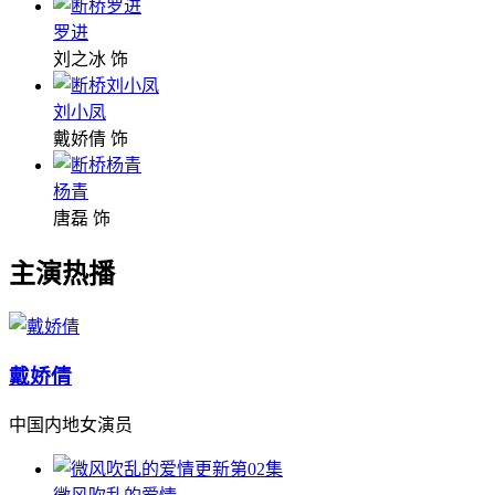
罗进
刘之冰 饰
刘小凤
戴娇倩 饰
杨青
唐磊 饰
主演热播
戴娇倩
中国内地女演员
更新第02集