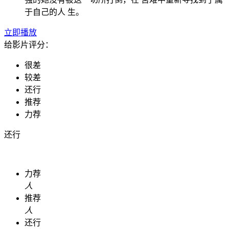
于自己的人 生。
立即播放
给影片评分：
很差
较差
还行
推荐
力荐
还行
力荐
人
推荐
人
还行