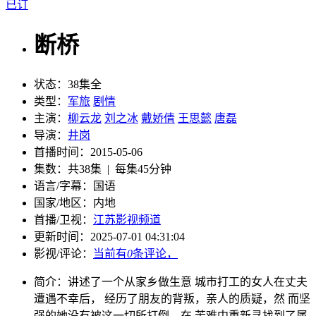
已订
断桥
状态：
38集全
类型：
军旅
剧情
主演：
柳云龙
刘之冰
戴娇倩
王思懿
唐磊
导演：
井岗
首播时间：
2015-05-06
集数：
共38集 | 每集45分钟
语言/字幕：
国语
国家/
地区：
内地
首播/卫视：
江苏影视频道
更新时间：
2025-07-01 04:31:04
影视/评论：
当前有
0
条评论，
简介：
讲述了一个从家乡做生意 城市打工的女人在丈夫
遭遇不幸后， 经历了朋友的背叛，亲人的质疑，然 而坚
强的她没有被这一切所打倒，在 苦难中重新寻找到了属