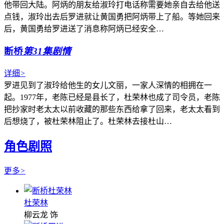
他带回大陆。阿炳的朋友给淑玲打电话称需要她亲自去给他送
点钱，淑玲出去后罗进就让黄国勇把阿炳带上了船。等她回来
后，黄国勇给罗进送了消息称阿炳已经安全…
断桥
第31集剧情
详细
>
罗进见到了淑玲给他生的女儿文丽，一家人深情的相拥在一
起。1977年，老陈已经是县长了，杜荣林也成了司令员，老陈
把抄家时老太太以前收藏的那些东西给拿了回来，老太太看到
后想烧了，被杜荣林阻止了。杜荣林去接杜山…
角色剧照
更多
>
杜荣林
柳云龙 饰