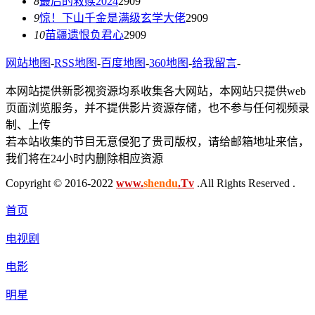
8
最后的救赎2024
2909
9
惊！下山千金是满级玄学大佬
2909
10
苗疆遗恨负君心
2909
网站地图
-
RSS地图
-
百度地图
-
360地图
-
给我留言
-
本网站提供新影视资源均系收集各大网站，本网站只提供web
页面浏览服务，并不提供影片资源存储，也不参与任何视频录
制、上传
若本站收集的节目无意侵犯了贵司版权，请给邮箱地址来信，
我们将在24小时内删除相应资源
Copyright © 2016-2022
www.
shendu
.Tv
.All Rights Reserved .
首页
电视剧
电影
明星