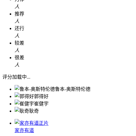
人
推荐
人
还行
人
较差
人
很差
人
评分加载中...
鲁本-奥斯特伦德
郭得好
崔健宇
耿奇
正片
家亦有道