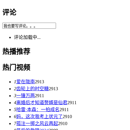
评论
评论加载中...
热播推荐
热门视频
1
爱在陇南
2913
2
齿轮上的时空糖
2913
3
一锤万两
2911
4
离婚后才知道赘婿是仙君
2911
5
哈雷·本森：一拍成名
2911
6
妈，这次我考上状元了
2910
7
孤注一掷之风云再起
2910