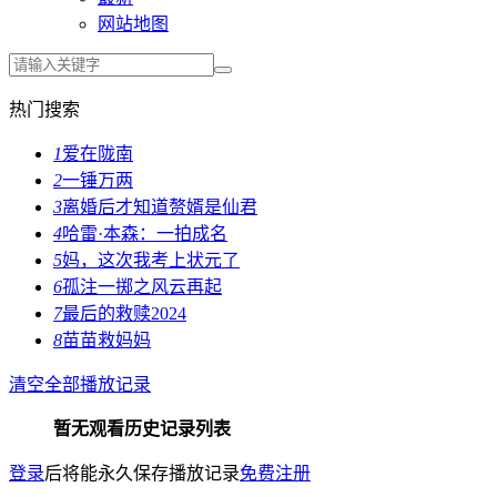
网站地图
热门搜索
1
爱在陇南
2
一锤万两
3
离婚后才知道赘婿是仙君
4
哈雷·本森：一拍成名
5
妈，这次我考上状元了
6
孤注一掷之风云再起
7
最后的救赎2024
8
苗苗救妈妈
清空全部播放记录
暂无观看历史记录列表
登录
后将能永久保存播放记录
免费注册