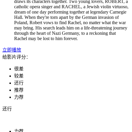
draws its characters together. Two young lovers, ROBERT, a
catholic opera singer and RACHEL, a Jewish violin virtuoso,
dream of one day performing together at legendary Carnegie
Hall. When they're torn apart by the German invasion of
Poland, Robert vows to find Rachel, no matter what the war
may bring. His search leads him on a life-threatening journey
through the heart of Nazi Germany, to a reckoning that
Rachel may be lost to him forever.
立即播放
给影片评分：
很差
较差
还行
推荐
力荐
还行
力荐