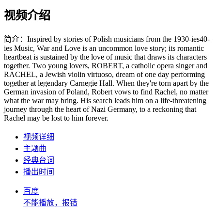
视频介绍
简介：
Inspired by stories of Polish musicians from the 1930-ies40-
ies Music, War and Love is an uncommon love story; its romantic
heartbeat is sustained by the love of music that draws its characters
together. Two young lovers, ROBERT, a catholic opera singer and
RACHEL, a Jewish violin virtuoso, dream of one day performing
together at legendary Carnegie Hall. When they're torn apart by the
German invasion of Poland, Robert vows to find Rachel, no matter
what the war may bring. His search leads him on a life-threatening
journey through the heart of Nazi Germany, to a reckoning that
Rachel may be lost to him forever.
视频详细
主题曲
经典台词
播出时间
百度
不能播放，报错