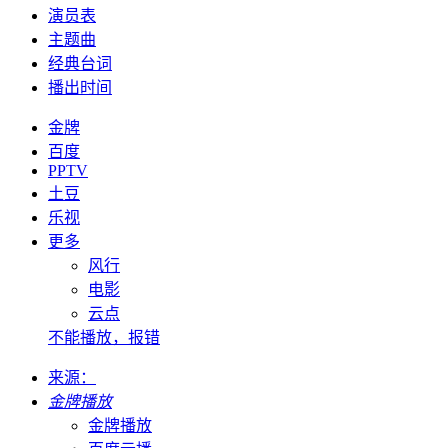
演员表
主题曲
经典台词
播出时间
金牌
百度
PPTV
土豆
乐视
更多
风行
电影
云点
不能播放，报错
来源：
金牌播放
金牌播放