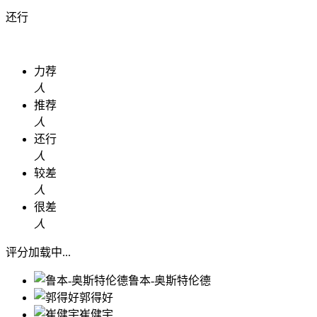
还行
力荐
人
推荐
人
还行
人
较差
人
很差
人
评分加载中...
鲁本-奥斯特伦德
郭得好
崔健宇