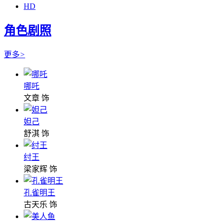
HD
角色剧照
更多
>
哪吒
文章 饰
妲己
舒淇 饰
纣王
梁家辉 饰
孔雀明王
古天乐 饰