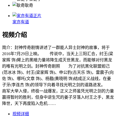
耿奇
正片
家亦有道
视频介绍
简介：
封神传奇剧情讲述了一群能人异士封神的故事，将于
2016年7月29日上映。 传说中，当天上三阳汇合，纣王(梁
家辉 饰)臂上的黑暗力量将降生成灭世黑龙，而能够对付黑龙
的唯有光明之剑。封神传奇剧照 为了对抗黑化联盟妲己
(范冰冰 饰)、纣王(梁家辉 饰)、申公豹(古天乐 饰)，雷震子(向
佐 饰)、哪吒(文章 饰)、杨戬(黄晓明 饰)结成正义战线，在姜
子牙(李连杰 饰)的领导下向着寻找光明之剑的道路进发。
商军大举入侵，终极一战爆发，正义之师虽凭光明之剑的力量
赢得暂时的胜利，但身中逆生咒的姜子牙落入纣王之手，黑龙
降世，天下再度陷入危机……
视频详细