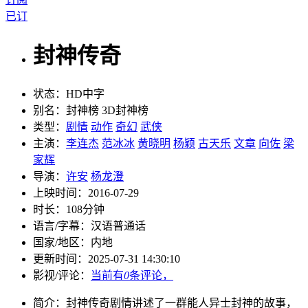
已订
封神传奇
状态：
HD中字
别名：
封神榜 3D封神榜
类型：
剧情
动作
奇幻
武侠
主演：
李连杰
范冰冰
黄晓明
杨颖
古天乐
文章
向佐
梁
家辉
导演：
许安
杨龙澄
上映时间：
2016-07-29
时长：
108分钟
语言/字幕：
汉语普通话
国家/
地区：
内地
更新时间：
2025-07-31 14:30:10
影视/评论：
当前有
0
条评论，
简介：
封神传奇剧情讲述了一群能人异士封神的故事，