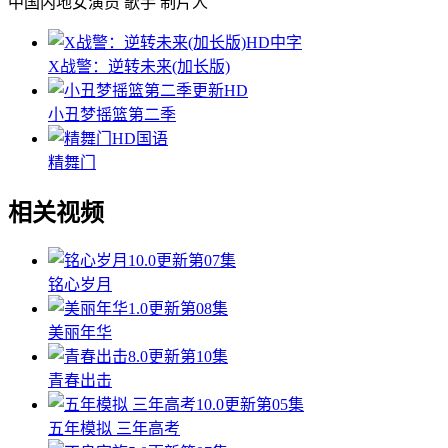
中国内地女演员 歌手 制片人
HD中字
X战警：逆转未来(加长版)
更新HD
小丑梦摇篮第二季
HD国语
精舞门
相关视频
10.0
更新第07集
铭心岁月
1.0
更新第08集
美丽年华
8.0
更新第10集
青春出击
10.0
更新第05集
五年模拟 三年高考