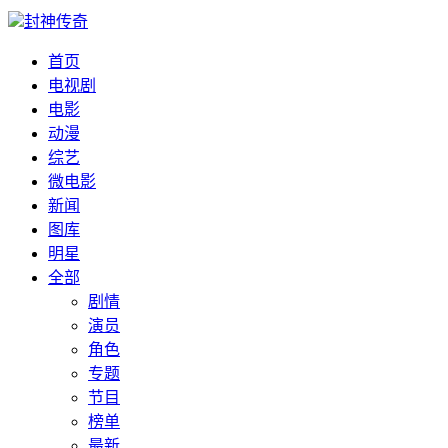
封神传奇
首页
电视剧
电影
动漫
综艺
微电影
新闻
图库
明星
全部
剧情
演员
角色
专题
节目
榜单
最新