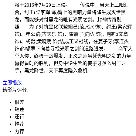
将于2016年7月29日上映。 传说中，当天上三阳汇
合，纣王(梁家辉 饰)臂上的黑暗力量将降生成灭世黑
龙，而能够对付黑龙的唯有光明之剑。封神传奇剧
照 为了对抗黑化联盟妲己(范冰冰 饰)、纣王(梁家辉
饰)、申公豹(古天乐 饰)，雷震子(向佐 饰)、哪吒(文章
饰)、杨戬(黄晓明 饰)结成正义战线，在姜子牙(李连杰
饰)的领导下向着寻找光明之剑的道路进发。 商军大
举入侵，终极一战爆发，正义之师虽凭光明之剑的力量
赢得暂时的胜利，但身中逆生咒的姜子牙落入纣王之
手，黑龙降世，天下再度陷入危机……
立即播放
给影片评分：
很差
较差
还行
推荐
力荐