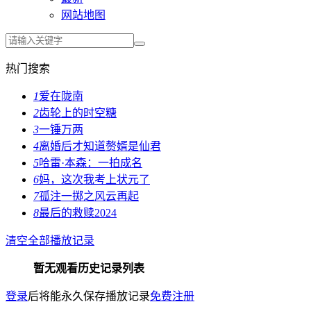
网站地图
热门搜索
1
爱在陇南
2
齿轮上的时空糖
3
一锤万两
4
离婚后才知道赘婿是仙君
5
哈雷·本森：一拍成名
6
妈，这次我考上状元了
7
孤注一掷之风云再起
8
最后的救赎2024
清空全部播放记录
暂无观看历史记录列表
登录
后将能永久保存播放记录
免费注册