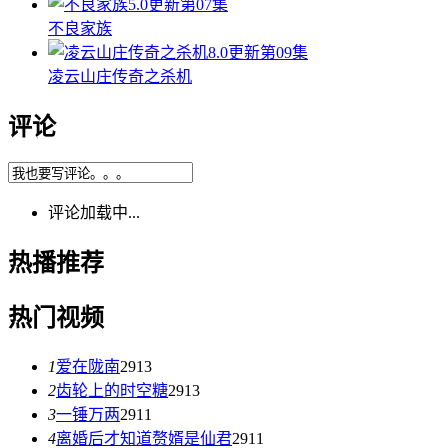
5.0
更新第07集
不良家族
8.0
更新第09集
凌云山庄传奇之杀机
评论
评论加载中...
热播推荐
热门视频
1
爱在陇南
2913
2
齿轮上的时空糖
2913
3
一锤万两
2911
4
离婚后才知道赘婿是仙君
2911