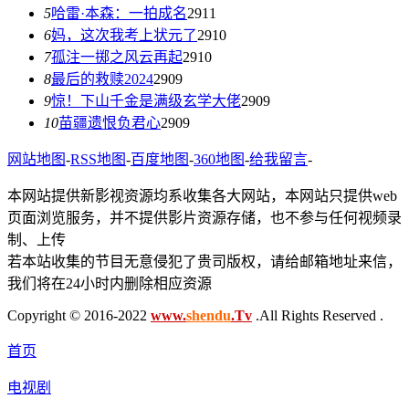
5
哈雷·本森：一拍成名
2911
6
妈，这次我考上状元了
2910
7
孤注一掷之风云再起
2910
8
最后的救赎2024
2909
9
惊！下山千金是满级玄学大佬
2909
10
苗疆遗恨负君心
2909
网站地图
-
RSS地图
-
百度地图
-
360地图
-
给我留言
-
本网站提供新影视资源均系收集各大网站，本网站只提供web
页面浏览服务，并不提供影片资源存储，也不参与任何视频录
制、上传
若本站收集的节目无意侵犯了贵司版权，请给邮箱地址来信，
我们将在24小时内删除相应资源
Copyright © 2016-2022
www.
shendu
.Tv
.All Rights Reserved .
首页
电视剧