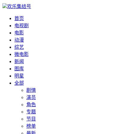
欢乐集结号
首页
电视剧
电影
动漫
综艺
微电影
新闻
图库
明星
全部
剧情
演员
角色
专题
节目
榜单
最新