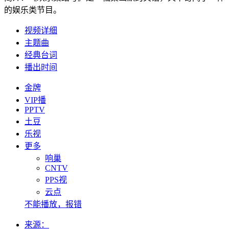
的娱乐类节目。
视频详细
主题曲
经典台词
播出时间
金牌
VIP播
PPTV
土豆
乐视
更多
响巢
CNTV
PPS视
云点
不能播放，报错
来源：