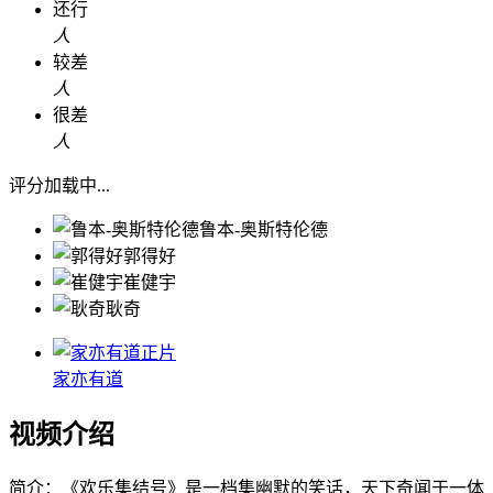
还行
人
较差
人
很差
人
评分加载中...
鲁本-奥斯特伦德
郭得好
崔健宇
耿奇
正片
家亦有道
视频介绍
简介：
《欢乐集结号》是一档集幽默的笑话，天下奇闻于一体