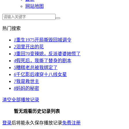
网站地图
热门搜索
1
重生1975开局撕毁回城调令
2
泪里开出的花
3
重回70变辣媳，反派婆婆她慌了
4
假死后，我撕了替身的剧本
5
糟糕老总被我绑定了
6
千亿影后魂穿十八线女星
7
我是救世主
8
妈妈的秘密
清空全部播放记录
暂无观看历史记录列表
登录
后将能永久保存播放记录
免费注册