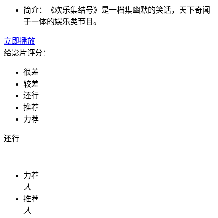
简介：
《欢乐集结号》是一档集幽默的笑话，天下奇闻
于一体的娱乐类节目。
立即播放
给影片评分：
很差
较差
还行
推荐
力荐
还行
力荐
人
推荐
人