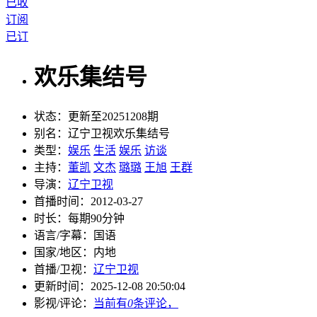
已收
订阅
已订
欢乐集结号
状态：
更新至20251208期
别名：
辽宁卫视欢乐集结号
类型：
娱乐
生活
娱乐
访谈
主持：
董凯
文杰
璐璐
王旭
王群
导演：
辽宁卫视
首播时间：
2012-03-27
时长：
每期90分钟
语言/字幕：
国语
国家/
地区：
内地
首播/卫视：
辽宁卫视
更新时间：
2025-12-08 20:50:04
影视/评论：
当前有
0
条评论，