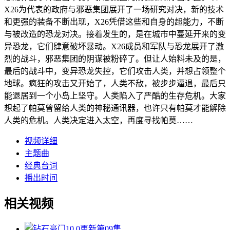
X26为代表的政府与邪恶集团展开了一场研究对决，新的技术
和更强的装备不断出现，X26凭借这些和自身的超能力，不断
与被改造的恐龙对决。接着发生的，是在城市中蔓延开来的变
异恐龙，它们肆意破坏暴动。X26成员和军队与恐龙展开了激
烈的战斗，邪恶集团的阴谋被粉碎了。但让人始料未及的是，
最后的战斗中，变异恐龙失控，它们攻击人类，并想占领整个
地球。疯狂的攻击又开始了，人类不敌，被步步逼退，最后只
能退居到一个小岛上坚守。人类陷入了严酷的生存危机。大家
想起了帕莫曾留给人类的神秘通讯器，也许只有帕莫才能解除
人类的危机。人类决定进入太空，再度寻找帕莫……
视频详细
主题曲
经典台词
播出时间
相关视频
10.0
更新第09集