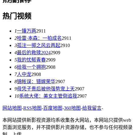
热门视频
1
一锤万两
2911
2
哈雷·本森：一拍成名
2911
3
孤注一掷之风云再起
2910
4
最后的救赎2024
2909
5
我的忧郁青春
2909
6
给我一个拥抱
2908
7
人中龙
2908
8
锦帐误：错嫁荣华
2907
9
母凭子贵后被他强势宠上天
2907
10
系统大佬：美女主管倒追我
2907
网站地图
-
RSS地图
-
百度地图
-
360地图
-
给我留言
-
本网站提供新影视资源均系收集各大网站，本网站只提供web
页面浏览服务，并不提供影片资源存储，也不参与任何视频录
制、上传