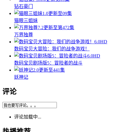
钻石豪门
1.0
更新至09集
猫眼三姐妹
7.2
更新至第472集
万界独尊
6.0
HD
数码宝贝大冒险：我们的战争游戏！
6.0
HD
数码宝贝剧场版5：冒险者的战斗
2.0
更新至441集
妖神记
评论
评论加载中...
热播推荐