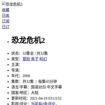
收藏
已收
订阅
已订
恐龙危机2
状态：
32集全 / 共32集
类型：
冒险
亲子
科幻
主演：
导演：
年代：
2008
集数：
共32集 | 每集45分钟
语言/字幕：
国语对白 中文字幕
国家/
地区：
大陆
更新时间：
2021-04-19 03:13:52
影视/评论：
当前有
0
条评论，