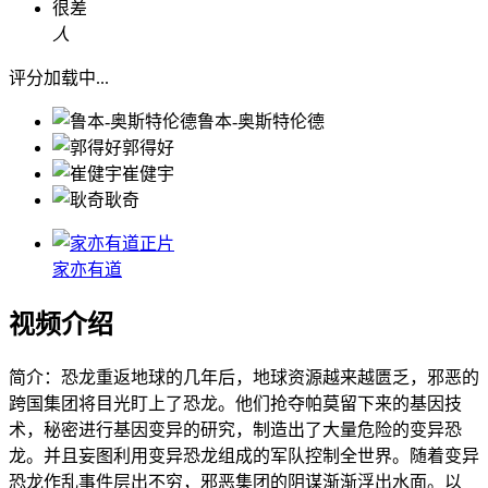
很差
人
评分加载中...
鲁本-奥斯特伦德
郭得好
崔健宇
耿奇
正片
家亦有道
视频介绍
简介：
恐龙重返地球的几年后，地球资源越来越匮乏，邪恶的
跨国集团将目光盯上了恐龙。他们抢夺帕莫留下来的基因技
术，秘密进行基因变异的研究，制造出了大量危险的变异恐
龙。并且妄图利用变异恐龙组成的军队控制全世界。随着变异
恐龙作乱事件层出不穷，邪恶集团的阴谋渐渐浮出水面。以