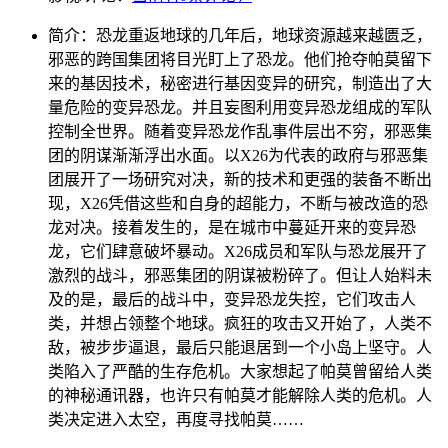
简介：
恐龙重返地球的几年后，地球资源越来越匮乏，
邪恶的跨国集团将目光盯上了恐龙。他们抢夺帕莫留下
来的基因技术，秘密进行基因变异的研究，制造出了大
量危险的变异恐龙。并且妄图利用变异恐龙组成的军队
控制全世界。随着变异恐龙作乱事件层出不穷，邪恶集
团的阴谋渐渐浮出水面。以X26为代表的政府与邪恶集
团展开了一场研究对决，新的技术和更强的装备不断出
现，X26凭借这些和自身的超能力，不断与被改造的恐
龙对决。接着发生的，是在城市中蔓延开来的变异恐
龙，它们肆意破坏暴动。X26成员和军队与恐龙展开了
激烈的战斗，邪恶集团的阴谋被粉碎了。但让人始料未
及的是，最后的战斗中，变异恐龙失控，它们攻击人
类，并想占领整个地球。疯狂的攻击又开始了，人类不
敌，被步步逼退，最后只能退居到一个小岛上坚守。人
类陷入了严酷的生存危机。大家想起了帕莫曾留给人类
的神秘通讯器，也许只有帕莫才能解除人类的危机。人
类决定进入太空，再度寻找帕莫……