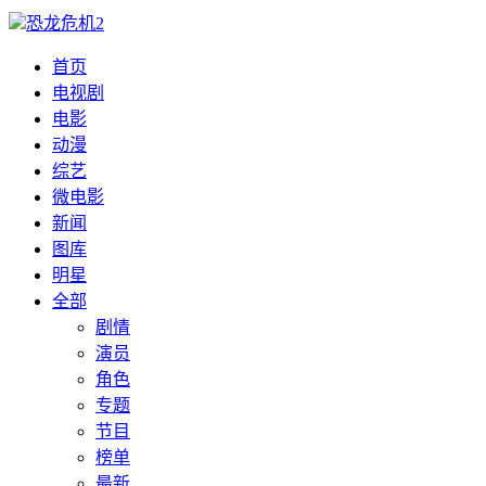
恐龙危机2
首页
电视剧
电影
动漫
综艺
微电影
新闻
图库
明星
全部
剧情
演员
角色
专题
节目
榜单
最新