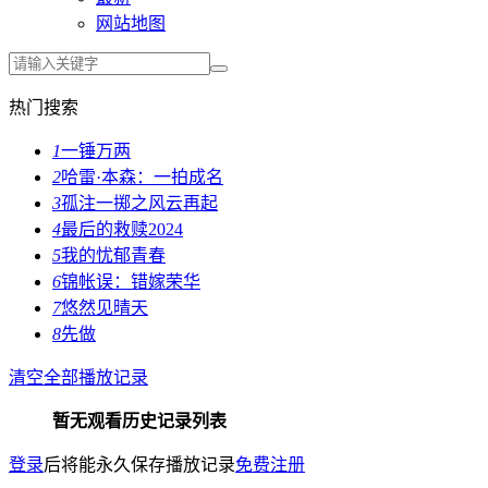
网站地图
热门搜索
1
一锤万两
2
哈雷·本森：一拍成名
3
孤注一掷之风云再起
4
最后的救赎2024
5
我的忧郁青春
6
锦帐误：错嫁荣华
7
悠然见晴天
8
先做
清空全部播放记录
暂无观看历史记录列表
登录
后将能永久保存播放记录
免费注册