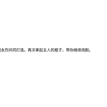
和闫永烈共同打造。再次拿起主人的棍子，带你继续闹剧。