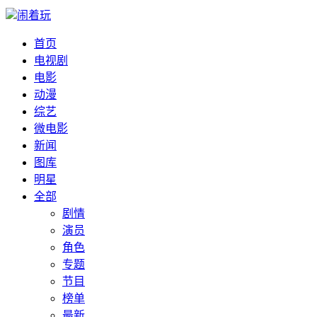
闹着玩
首页
电视剧
电影
动漫
综艺
微电影
新闻
图库
明星
全部
剧情
演员
角色
专题
节目
榜单
最新