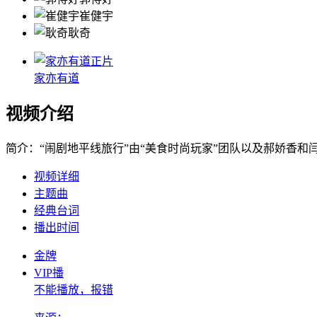
崔健宇
耿奇
正片
家亦有道
视频介绍
简介：
“闹剧地平线旅行”由“美食时尚玩家”团队以及郝娇香
视频详细
主题曲
经典台词
播出时间
金牌
VIP播
不能播放，报错