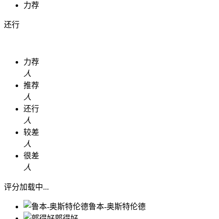
力荐
还行
力荐
人
推荐
人
还行
人
较差
人
很差
人
评分加载中...
鲁本-奥斯特伦德
郭得好