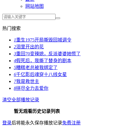
网站地图
热门搜索
1
重生1975开局撕毁回城调令
2
泪里开出的花
3
重回70变辣媳，反派婆婆她慌了
4
假死后，我撕了替身的剧本
5
糟糕老总被我绑定了
6
千亿影后魂穿十八线女星
7
我是救世主
8
拼尽全力去爱你
清空全部播放记录
暂无观看历史记录列表
登录
后将能永久保存播放记录
免费注册