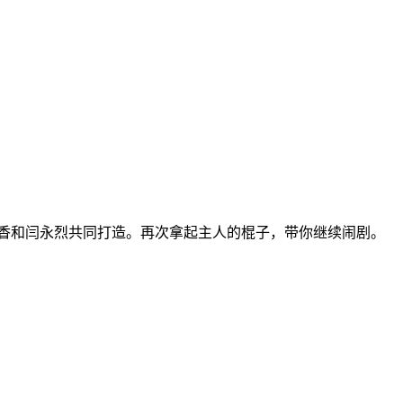
娇香和闫永烈共同打造。再次拿起主人的棍子，带你继续闹剧。