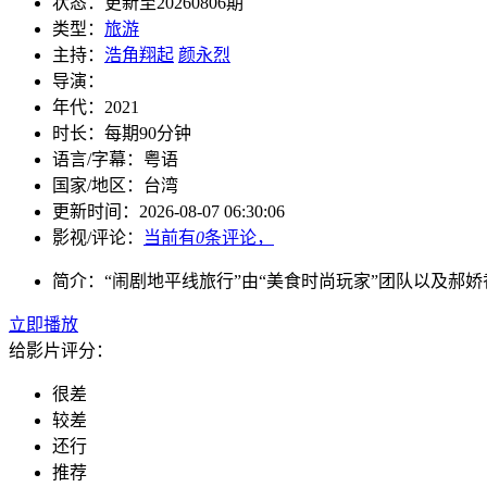
状态：
更新至20260806期
类型：
旅游
主持：
浩角翔起
颜永烈
导演：
年代：
2021
时长：
每期90分钟
语言/字幕：
粤语
国家/
地区：
台湾
更新时间：
2026-08-07 06:30:06
影视/评论：
当前有
0
条评论，
简介：
“闹剧地平线旅行”由“美食时尚玩家”团队以及郝
立即播放
给影片评分：
很差
较差
还行
推荐