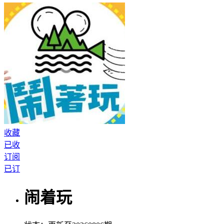
收藏
已收
订阅
已订
闹着玩