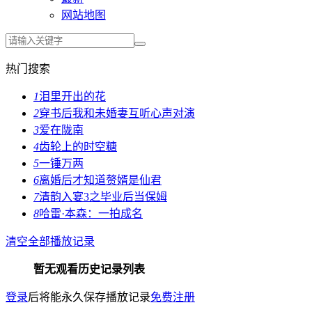
网站地图
热门搜索
1
泪里开出的花
2
穿书后我和未婚妻互听心声对演
3
爱在陇南
4
齿轮上的时空糖
5
一锤万两
6
离婚后才知道赘婿是仙君
7
清韵入宴3之毕业后当保姆
8
哈雷·本森：一拍成名
清空全部播放记录
暂无观看历史记录列表
登录
后将能永久保存播放记录
免费注册