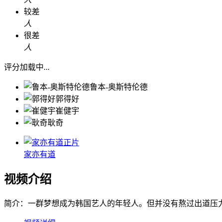
较差
人
很差
人
评分加载中...
鲁本-奥斯特伦德
郭得好
崔健宇
耿奇
正片
家亦有道
视频介绍
简介：
一群梦想成为韩国艺人的年轻人。但并没有熬过出道压