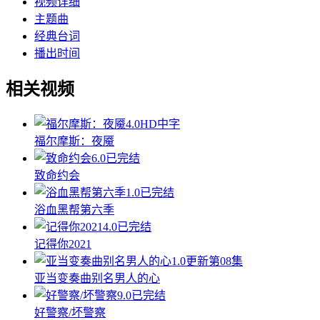
视频详细
主题曲
经典台词
播出时间
相关视频
4.0
HD中字
福尔摩斯：夜魇
6.0
已完结
致命约会
1.0
已完结
浴血黑帮第六季
4.0
已完结
记得你2021
1.0
更新第08集
亚当变奏曲别名男人的心
9.0
已完结
好警察/坏警察