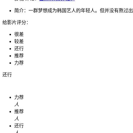
简介：
一群梦想成为韩国艺人的年轻人。但并没有熬过出
给影片评分：
很差
较差
还行
推荐
力荐
还行
力荐
人
推荐
人
还行
人