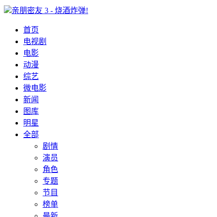
亲朋密友 3 - 烧酒炸弹!
首页
电视剧
电影
动漫
综艺
微电影
新闻
图库
明星
全部
剧情
演员
角色
专题
节目
榜单
最新