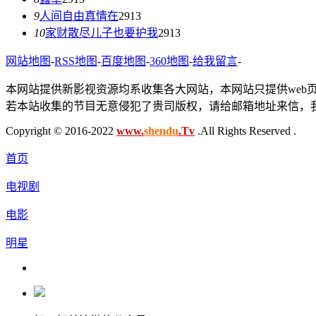
9
人间自由真情在
2913
10
家财散尽儿子也要护我
2913
网站地图
-
RSS地图
-
百度地图
-
360地图
-
给我留言
-
本网站提供新影视资源均系收集各大网站，本网站只提供web
若本站收集的节目无意侵犯了贵司版权，请给邮箱地址来信，我
Copyright © 2016-2022
www.
shendu
.Tv
.All Rights Reserved .
首页
电视剧
电影
明星