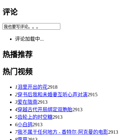
评论
评论加载中...
热播推荐
热门视频
1
泪里开出的花
2918
2
穿书后我和未婚妻互听心声对演
2915
3
爱在陇南
2913
4
穿越古代开局绑定双胞胎
2913
5
齿轮上的时空糖
2913
6
小白鸽
2913
7
我不属于任何地方 - 香特尔·阿克曼的电影
2913
8
露草
2913