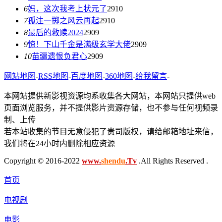
6
妈，这次我考上状元了
2910
7
孤注一掷之风云再起
2910
8
最后的救赎2024
2909
9
惊！下山千金是满级玄学大佬
2909
10
苗疆遗恨负君心
2909
网站地图
-
RSS地图
-
百度地图
-
360地图
-
给我留言
-
本网站提供新影视资源均系收集各大网站，本网站只提供web
页面浏览服务，并不提供影片资源存储，也不参与任何视频录
制、上传
若本站收集的节目无意侵犯了贵司版权，请给邮箱地址来信，
我们将在24小时内删除相应资源
Copyright © 2016-2022
www.
shendu
.Tv
.All Rights Reserved .
首页
电视剧
电影