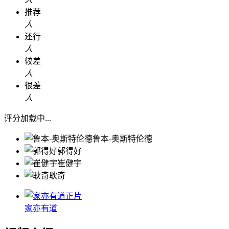
推荐
人
还行
人
较差
人
很差
人
评分加载中...
鲁本-奥斯特伦德
郭得好
崔健宇
耿奇
正片
家亦有道