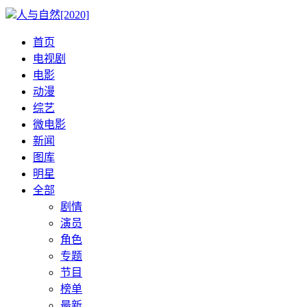
人与自然[2020]
首页
电视剧
电影
动漫
综艺
微电影
新闻
图库
明星
全部
剧情
演员
角色
专题
节目
榜单
最新