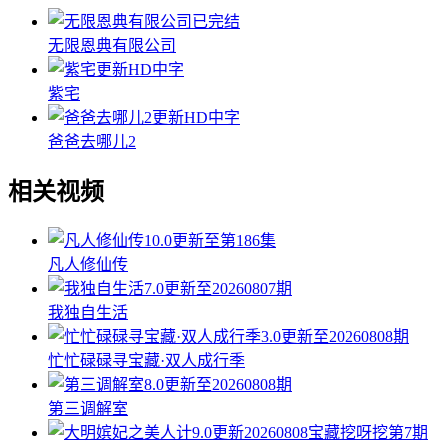
已完结
无限恩典有限公司
更新HD中字
紫宅
更新HD中字
爸爸去哪儿2
相关视频
10.0
更新至第186集
凡人修仙传
7.0
更新至20260807期
我独自生活
3.0
更新至20260808期
忙忙碌碌寻宝藏·双人成行季
8.0
更新至20260808期
第三调解室
9.0
更新20260808宝藏挖呀挖第7期