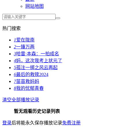
网站地图
热门搜索
1
爱在陇南
2
一锤万两
3
哈雷·本森：一拍成名
4
妈，这次我考上状元了
5
孤注一掷之风云再起
6
最后的救赎2024
7
苗苗救妈妈
8
我的忧郁青春
清空全部播放记录
暂无观看历史记录列表
登录
后将能永久保存播放记录
免费注册