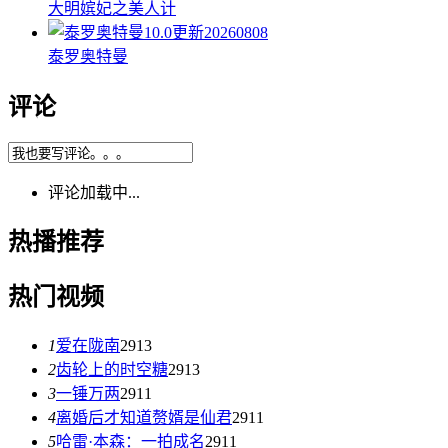
大明嫔妃之美人计
10.0
更新20260808
泰罗奥特曼
评论
评论加载中...
热播推荐
热门视频
1
爱在陇南
2913
2
齿轮上的时空糖
2913
3
一锤万两
2911
4
离婚后才知道赘婿是仙君
2911
5
哈雷·本森：一拍成名
2911