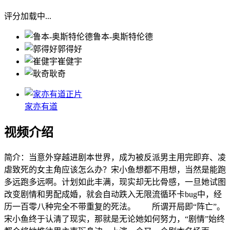
评分加载中...
鲁本-奥斯特伦德
郭得好
崔健宇
耿奇
正片
家亦有道
视频介绍
简介：
当意外穿越进剧本世界，成为被反派男主用完即弃、凌
虐致死的女主角应该怎么办？宋小鱼想都不用想，当然是能跑
多远跑多远啊。计划如此丰满，现实却无比骨感，一旦她试图
改变剧情和男配成婚，就会自动跌入无限流循环卡bug中，经
历一百零八种完全不带重复的死法。 所谓开局即“阵亡”。
宋小鱼终于认清了现实，那就是无论她如何努力，“剧情”始终