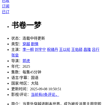
已收
订阅
已订
书卷一梦
状态：
连载中待更新
类型：
穿越
剧情
主演：
李一桐
刘宇宁
祝绪丹
王以纶
王佑硕
昌隆
吕行
张垒
导演：
郭虎
年代：
2025
集数：
每集45分钟
语言/字幕：
国语
国家/
地区：
大陆
更新时间：
2025-09-08 10:50:51
影视/评论：
当前有
0
条评论，
简介：
当意外穿越进剧本世界，成为被反派男主用完即