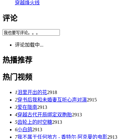
穿越烽火线
评论
评论加载中...
热播推荐
热门视频
1
泪里开出的花
2918
2
穿书后我和未婚妻互听心声对演
2915
3
爱在陇南
2913
4
穿越古代开局绑定双胞胎
2913
5
齿轮上的时空糖
2913
6
小白鸽
2913
7
我不属于任何地方 - 香特尔·阿克曼的电影
2913