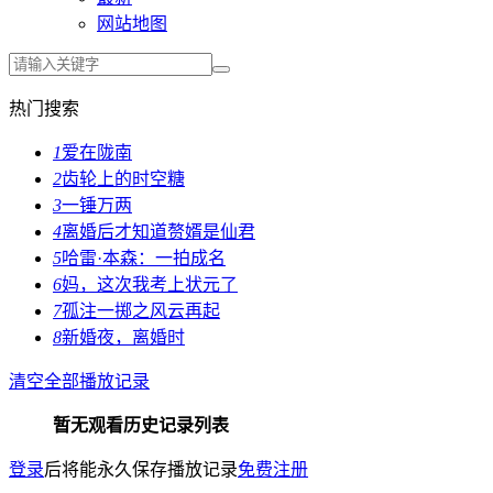
网站地图
热门搜索
1
爱在陇南
2
齿轮上的时空糖
3
一锤万两
4
离婚后才知道赘婿是仙君
5
哈雷·本森：一拍成名
6
妈，这次我考上状元了
7
孤注一掷之风云再起
8
新婚夜，离婚时
清空全部播放记录
暂无观看历史记录列表
登录
后将能永久保存播放记录
免费注册