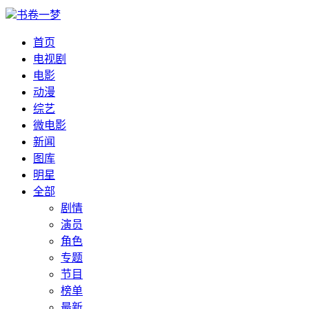
书卷一梦
首页
电视剧
电影
动漫
综艺
微电影
新闻
图库
明星
全部
剧情
演员
角色
专题
节目
榜单
最新