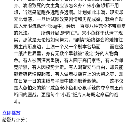
弃、凌虐致死的女主角应该怎么办？宋小鱼想都不用
想，当然是能跑多远跑多远啊。计划如此丰满，现实却
无比骨感，一旦她试图改变剧情和男配成婚，就会自动
跌入无限流循环卡bug中，经历一百零八种完全不带重复
的死法。 所谓开局即“阵亡”。宋小鱼终于认清了现
实，那就是无论她如何努力，“剧情”始终都会将她推往
男主南珩身边，上演一个又一个剧本名场面……而在这
个纸片世界里，亦有无数个早就被“设定”好的人物角
色。有人被困深宫重院，有人囿于高门家宅，有人为雌
竞所累，有人因权势奔走。有人渴望爱与自由，却只能
戴着镣铐惶惶起舞，有人做着扶摇直上的大鹏之梦，却
在日复一日的束缚与平庸中被消磨着激情。 这不仅
是人怂怕死的躺平咸鱼宋小鱼和心狠手辣的夺命卷王南
珩间的鏖战，更是每个“小我”纸片人与既定命运的战
斗。
立即播放
给影片评分：