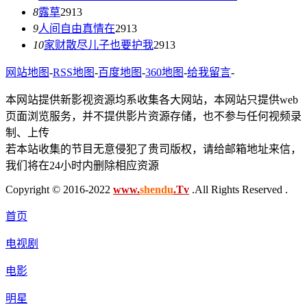
8
露草
2913
9
人间自由真情在
2913
10
家财散尽儿子也要护我
2913
网站地图
-
RSS地图
-
百度地图
-
360地图
-
给我留言
-
本网站提供新影视资源均系收集各大网站，本网站只提供web
页面浏览服务，并不提供影片资源存储，也不参与任何视频录
制、上传
若本站收集的节目无意侵犯了贵司版权，请给邮箱地址来信，
我们将在24小时内删除相应资源
Copyright © 2016-2022
www.
shendu
.Tv
.All Rights Reserved .
首页
电视剧
电影
明星