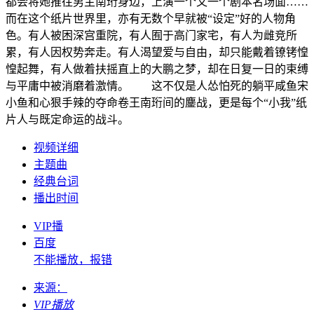
都会将她推往男主南珩身边，上演一个又一个剧本名场面……
而在这个纸片世界里，亦有无数个早就被“设定”好的人物角
色。有人被困深宫重院，有人囿于高门家宅，有人为雌竞所
累，有人因权势奔走。有人渴望爱与自由，却只能戴着镣铐惶
惶起舞，有人做着扶摇直上的大鹏之梦，却在日复一日的束缚
与平庸中被消磨着激情。 这不仅是人怂怕死的躺平咸鱼宋
小鱼和心狠手辣的夺命卷王南珩间的鏖战，更是每个“小我”纸
片人与既定命运的战斗。
视频详细
主题曲
经典台词
播出时间
VIP播
百度
不能播放，报错
来源：
VIP播放