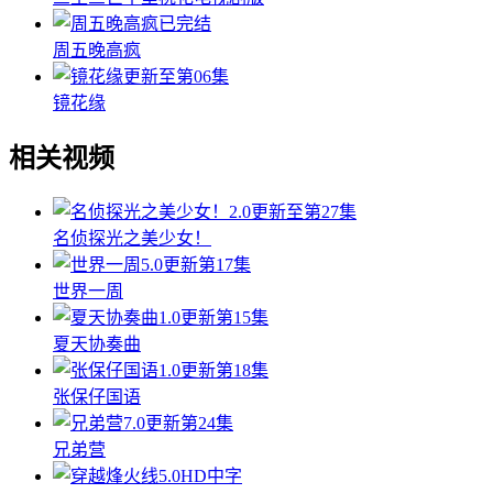
已完结
周五晚高疯
更新至第06集
镜花缘
相关视频
2.0
更新至第27集
名侦探光之美少女！
5.0
更新第17集
世界一周
1.0
更新第15集
夏天协奏曲
1.0
更新第18集
张保仔国语
7.0
更新第24集
兄弟营
5.0
HD中字