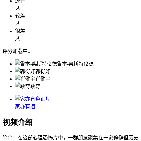
还行
人
较差
人
很差
人
评分加载中...
鲁本-奥斯特伦德
郭得好
崔健宇
耿奇
正片
家亦有道
视频介绍
简介：
在这部心理恐怖片中，一群朋友聚集在一家偏僻但历史