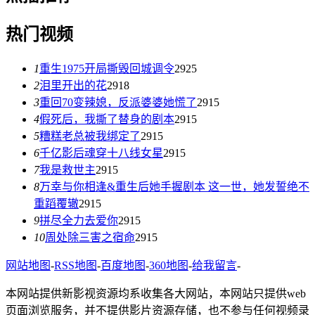
热门视频
1
重生1975开局撕毁回城调令
2925
2
泪里开出的花
2918
3
重回70变辣媳，反派婆婆她慌了
2915
4
假死后，我撕了替身的剧本
2915
5
糟糕老总被我绑定了
2915
6
千亿影后魂穿十八线女星
2915
7
我是救世主
2915
8
万幸与你相逢&重生后她手握剧本 这一世，她发誓绝不
重蹈覆辙
2915
9
拼尽全力去爱你
2915
10
周处除三害之宿命
2915
网站地图
-
RSS地图
-
百度地图
-
360地图
-
给我留言
-
本网站提供新影视资源均系收集各大网站，本网站只提供web
页面浏览服务，并不提供影片资源存储，也不参与任何视频录