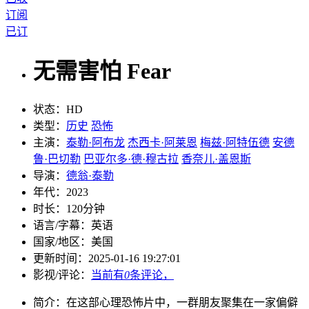
订阅
已订
无需害怕 Fear
状态：
HD
类型：
历史
恐怖
主演：
泰勒·阿布龙
杰西卡·阿莱恩
梅兹·阿特伍德
安德
鲁·巴切勒
巴亚尔多·德·穆古拉
香奈儿·盖恩斯
导演：
德翁·泰勒
年代：
2023
时长：
120分钟
语言/字幕：
英语
国家/
地区：
美国
更新时间：
2025-01-16 19:27:01
影视/评论：
当前有
0
条评论，
简介：
在这部心理恐怖片中，一群朋友聚集在一家偏僻