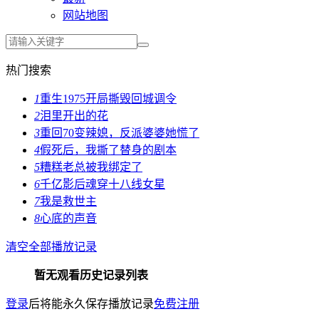
网站地图
热门搜索
1
重生1975开局撕毁回城调令
2
泪里开出的花
3
重回70变辣媳，反派婆婆她慌了
4
假死后，我撕了替身的剧本
5
糟糕老总被我绑定了
6
千亿影后魂穿十八线女星
7
我是救世主
8
心底的声音
清空全部播放记录
暂无观看历史记录列表
登录
后将能永久保存播放记录
免费注册