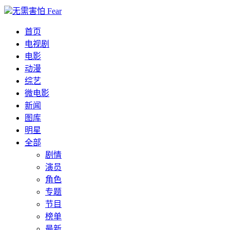
无需害怕 Fear
首页
电视剧
电影
动漫
综艺
微电影
新闻
图库
明星
全部
剧情
演员
角色
专题
节目
榜单
最新