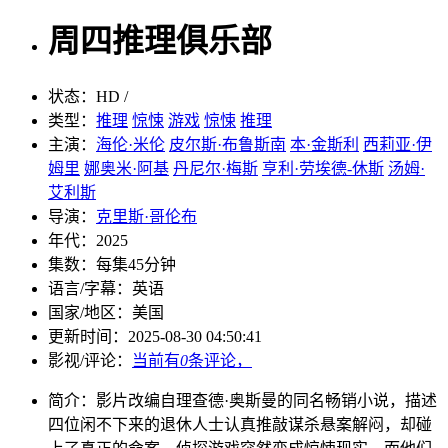
周四推理俱乐部
状态：
HD /
类型：
推理
惊悚
游戏
惊悚
推理
主演：
海伦·米伦
皮尔斯·布鲁斯南
本·金斯利
西莉亚·伊
姆里
娜奥米·阿基
丹尼尔·梅斯
亨利·劳埃德-休斯
汤姆·
艾利斯
导演：
克里斯·哥伦布
年代：
2025
集数：
每集45分钟
语言/字幕：
英语
国家/
地区：
美国
更新时间：
2025-08-30 04:50:41
影视/评论：
当前有
0
条评论，
简介：
影片改编自理查德·奥斯曼的同名畅销小说，描述
四位闲不下来的退休人士认真推敲谋杀悬案解闷，却碰