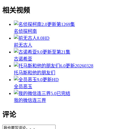
相关视频
2.0
更新第1269集
名侦探柯南
8.0
HD
前无古人
9.0
更新至第21集
古诺希亚
6.0
更新20260328
托马斯和他的朋友们
9.0
更新HD
全员恶玉
5.0
已完结
我的微信连三界
评论