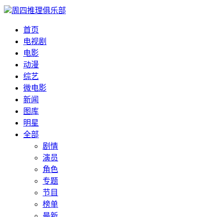
周四推理俱乐部
首页
电视剧
电影
动漫
综艺
微电影
新闻
图库
明星
全部
剧情
演员
角色
专题
节目
榜单
最新