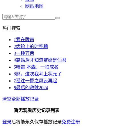
网站地图
热门搜索
1
爱在陇南
2
齿轮上的时空糖
3
一锤万两
4
离婚后才知道赘婿是仙君
5
哈雷·本森：一拍成名
6
妈，这次我考上状元了
7
孤注一掷之风云再起
8
最后的救赎2024
清空全部播放记录
暂无观看历史记录列表
登录
后将能永久保存播放记录
免费注册