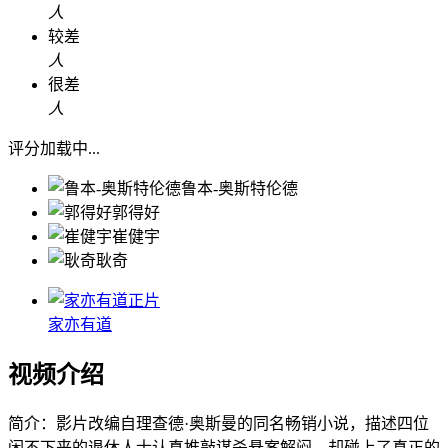
人
较差
人
很差
人
评分加载中...
鲁本-奥斯特伦德
郭得好
崔健宇
耿奇
正片
家亦有道
视频介绍
简介：
影片改编自理查德·奥斯曼的同名畅销小说，描述四位
闲不下来的退休人士认真推敲谋杀悬案解闷，却碰上了真正的