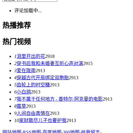
评论加载中...
热播推荐
热门视频
1
泪里开出的花
2918
2
穿书后我和未婚妻互听心声对演
2915
3
爱在陇南
2913
4
穿越古代开局绑定双胞胎
2913
5
齿轮上的时空糖
2913
6
小白鸽
2913
7
我不属于任何地方 - 香特尔·阿克曼的电影
2913
8
露草
2913
9
人间自由真情在
2913
10
家财散尽儿子也要护我
2913
网站地图
-
RSS地图
-
百度地图
-
360地图
-
给我留言
-