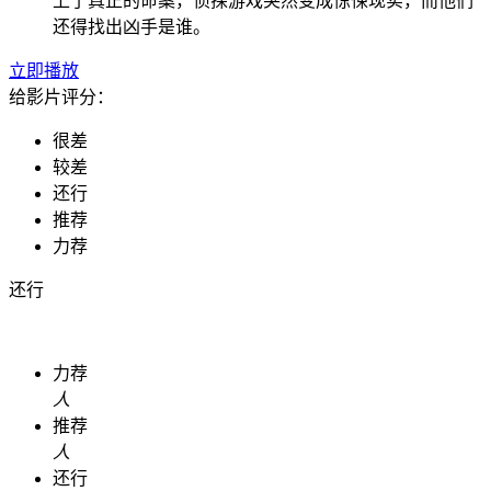
上了真正的命案，侦探游戏突然变成惊悚现实，而他们
还得找出凶手是谁。
立即播放
给影片评分：
很差
较差
还行
推荐
力荐
还行
力荐
人
推荐
人
还行