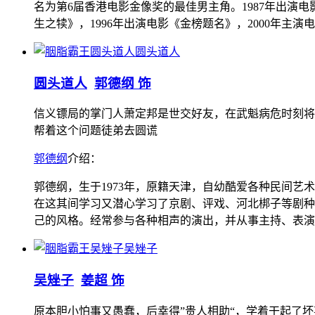
名为第6届香港电影金像奖的最佳男主角。1987年出演电
生之犊》，1996年出演电影《金榜题名》，2000年主演
圆头道人
圆头道人
郭德纲 饰
信义镖局的掌门人萧定邦是世交好友，在武魁病危时刻将
帮着这个问题徒弟去圆谎
郭德纲
介绍：
郭德纲，生于1973年，原籍天津，自幼酷爱各种民间
在这其间学习又潜心学习了京剧、评戏、河北梆子等剧种
己的风格。经常参与各种相声的演出，并从事主持、表演、
吴矬子
吴矬子
姜超 饰
原本胆小怕事又愚蠢，后幸得”贵人相助“，学着干起了