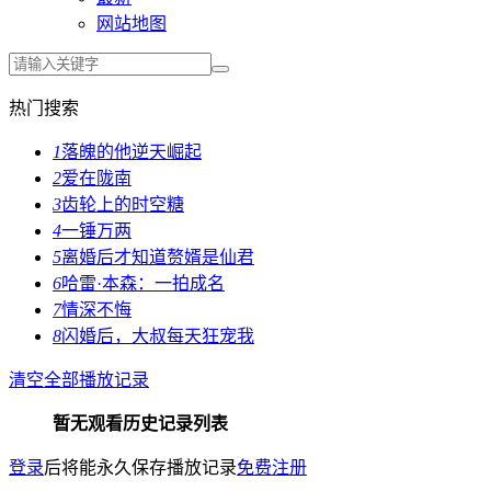
网站地图
热门搜索
1
落魄的他逆天崛起
2
爱在陇南
3
齿轮上的时空糖
4
一锤万两
5
离婚后才知道赘婿是仙君
6
哈雷·本森：一拍成名
7
情深不悔
8
闪婚后，大叔每天狂宠我
清空全部播放记录
暂无观看历史记录列表
登录
后将能永久保存播放记录
免费注册