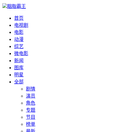
胭脂霸王
首页
电视剧
电影
动漫
综艺
微电影
新闻
图库
明星
全部
剧情
演员
角色
专题
节目
榜单
最新