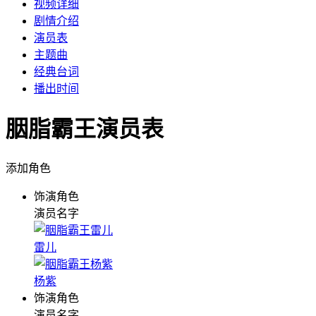
视频详细
剧情介绍
演员表
主题曲
经典台词
播出时间
胭脂霸王演员表
添加角色
饰演角色
演员名字
雷儿
杨紫
饰演角色
演员名字