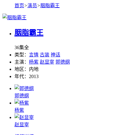
首页
>
演员
>
胭脂霸王
胭脂霸王
36集全
类型：
言情
古装
神话
主演：
杨紫
赵显宰
郭德纲
地区：
内地
年代：
2013
郭德纲
杨紫
赵显宰