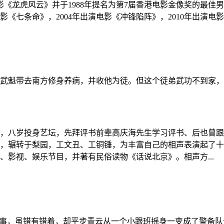
影《龙虎风云》并于1988年提名为第7届香港电影金像奖的最佳男
电影《七条命》，2004年出演电影《冲锋陷阵》，2010年出演
武魁带去南方修身养病，并收他为徒。但这个徒弟武功不到家，
艺术，八岁投身艺坛，先拜评书前辈高庆海先生学习评书、后也曾
，辗转于梨园，工文丑、工铜锤，为丰富自己的相声表演起了十
影视、娱乐节目，并著有民俗读物《话说北京》。相声方...
坏事，虽错有错着，却平步青云从一个小跟班摇身一变成了警备队