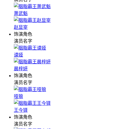
萧武魁
赵显宰
饰演角色
演员名字
谟娅
晨梓妍
饰演角色
演员名字
哑狼
王今铎
饰演角色
演员名字