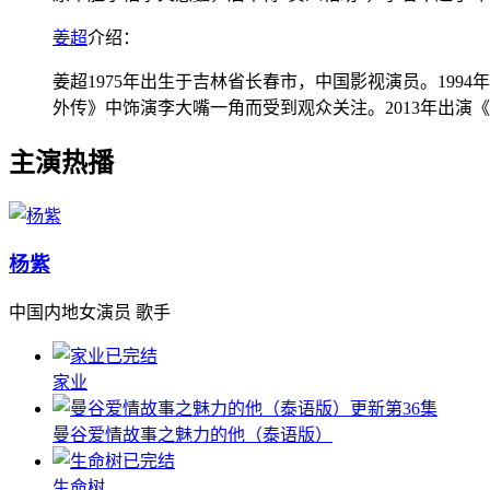
姜超
介绍：
姜超1975年出生于吉林省长春市，中国影视演员。199
外传》中饰演李大嘴一角而受到观众关注。2013年出演《
主演热播
杨紫
中国内地女演员 歌手
已完结
家业
更新第36集
曼谷爱情故事之魅力的他（泰语版）
已完结
生命树