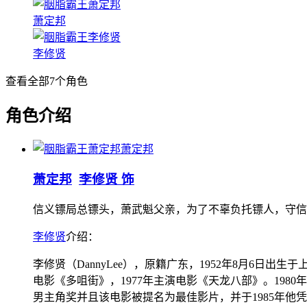
萧定邦
李修贤
查看全部
7
个角色
角色介绍
萧定邦
萧定邦
李修贤 饰
信义镖局总镖头，萧武魁父亲，为了不辜负托镖人，守信
李修贤
介绍：
李修贤（DannyLee），原籍广东，1952年8月6日
电影《多咀街》，1977年主演电影《天龙八部》。198
男主角奖并且该电影被提名为最佳影片，并于1985年他凭