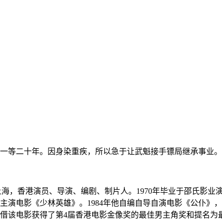
一等二十年。因身染重疾，所以急于让武魁接手镖局继承事业。
出生于上海，香港演员、导演、编剧、制片人。1970年毕业于邵氏影业
0年主演电影《少林英雄》。1984年他自编自导自演电影《公仆
借该电影获得了第4届香港电影金像奖的最佳男主角奖和提名为最佳