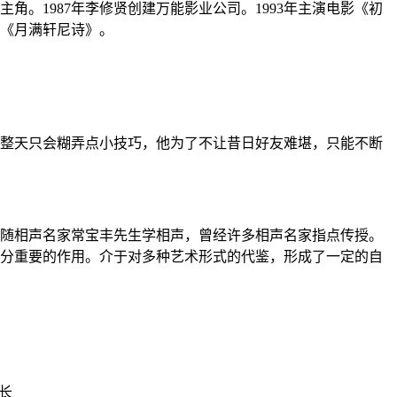
主角。1987年李修贤创建万能影业公司。1993年主演电影《初
电影《月满轩尼诗》。
整天只会糊弄点小技巧，他为了不让昔日好友难堪，只能不断
跟随相声名家常宝丰先生学相声，曾经许多相声名家指点传授。
分重要的作用。介于对多种艺术形式的代鉴，形成了一定的自
长