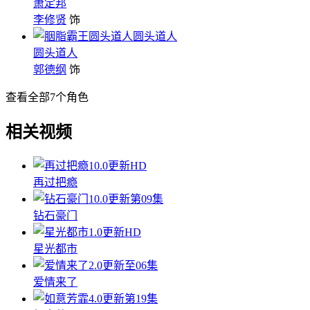
萧定邦
李修贤
饰
圆头道人
圆头道人
郭德纲
饰
查看全部
7
个角色
相关视频
10.0
更新HD
再过把瘾
10.0
更新第09集
钻石豪门
1.0
更新HD
星光都市
2.0
更新至06集
爱情来了
4.0
更新第19集