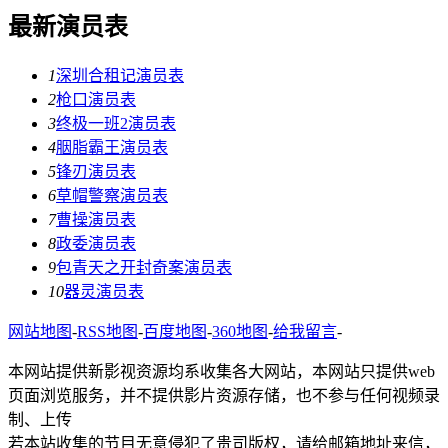
最新演员表
1
深圳合租记演员表
2
枪口演员表
3
终极一班2演员表
4
胭脂霸王演员表
5
锋刃演员表
6
草帽警察演员表
7
曹操演员表
8
政委演员表
9
包青天之开封奇案演员表
10
器灵演员表
网站地图
-
RSS地图
-
百度地图
-
360地图
-
给我留言
-
本网站提供新影视资源均系收集各大网站，本网站只提供web
页面浏览服务，并不提供影片资源存储，也不参与任何视频录
制、上传
若本站收集的节目无意侵犯了贵司版权，请给邮箱地址来信，