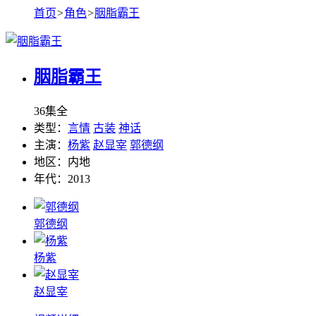
首页
>
角色
>
胭脂霸王
胭脂霸王
36集全
类型：
言情
古装
神话
主演：
杨紫
赵显宰
郭德纲
地区：
内地
年代：
2013
郭德纲
杨紫
赵显宰