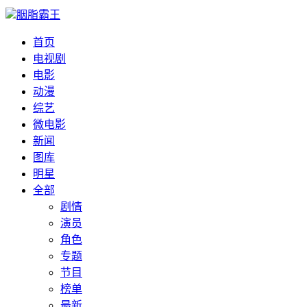
胭脂霸王
首页
电视剧
电影
动漫
综艺
微电影
新闻
图库
明星
全部
剧情
演员
角色
专题
节目
榜单
最新