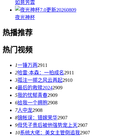
如意芳霏
7.0
更新20260809
夜光神杯
热播推荐
热门视频
1
一锤万两
2911
2
哈雷·本森：一拍成名
2911
3
孤注一掷之风云再起
2910
4
最后的救赎2024
2909
5
我的忧郁青春
2909
6
给我一个拥抱
2908
7
人中龙
2908
8
锦帐误：错嫁荣华
2907
9
母凭子贵后被他强势宠上天
2907
10
系统大佬：美女主管倒追我
2907