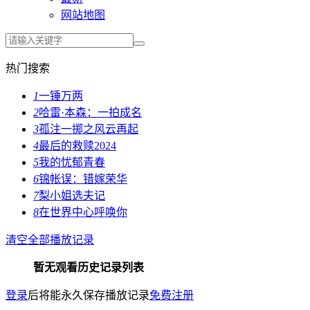
网站地图
热门搜索
1
一锤万两
2
哈雷·本森：一拍成名
3
孤注一掷之风云再起
4
最后的救赎2024
5
我的忧郁青春
6
锦帐误：错嫁荣华
7
梨小姐选夫记
8
在世界中心呼唤你
清空全部播放记录
暂无观看历史记录列表
登录
后将能永久保存播放记录
免费注册