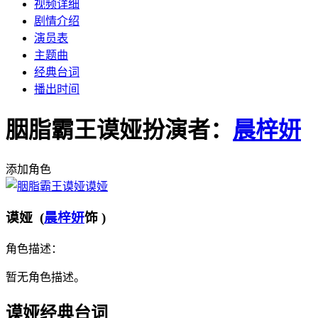
视频详细
剧情介绍
演员表
主题曲
经典台词
播出时间
胭脂霸王谟娅
扮演者：
晨梓妍
添加角色
谟娅
谟娅 (
晨梓妍
饰 )
角色描述：
暂无角色描述。
谟娅经典台词