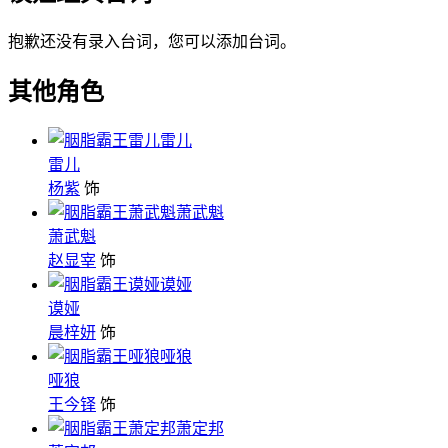
抱歉还没有录入台词，您可以添加台词。
其他角色
雷儿
雷儿
杨紫
饰
萧武魁
萧武魁
赵显宰
饰
谟娅
谟娅
晨梓妍
饰
哑狼
哑狼
王今铎
饰
萧定邦