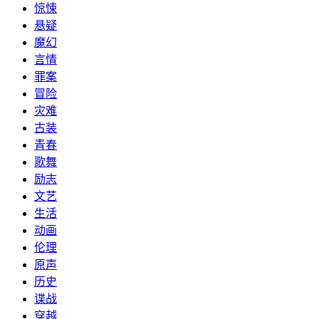
惊悚
悬疑
魔幻
言情
罪案
冒险
灾难
古装
青春
歌舞
励志
文艺
生活
动画
伦理
原声
历史
谍战
穿越