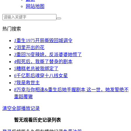
网站地图
热门搜索
1
重生1975开局撕毁回城调令
2
泪里开出的花
3
重回70变辣媳，反派婆婆她慌了
4
假死后，我撕了替身的剧本
5
糟糕老总被我绑定了
6
千亿影后魂穿十八线女星
7
我是救世主
8
万幸与你相逢&重生后她手握剧本 这一世，她发誓绝不
重蹈覆辙
清空全部播放记录
暂无观看历史记录列表