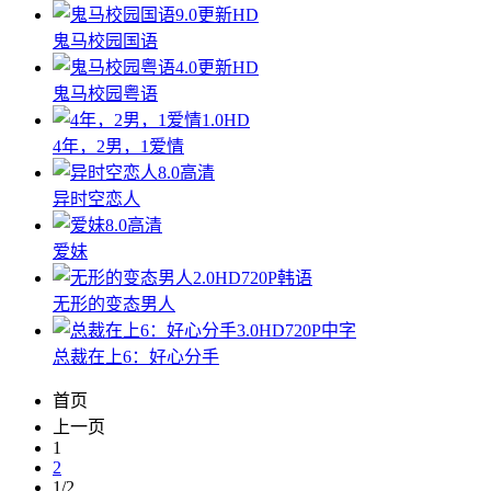
9.0
更新HD
鬼马校园国语
4.0
更新HD
鬼马校园粤语
1.0
HD
4年，2男，1爱情
8.0
高清
异时空恋人
8.0
高清
爱妹
2.0
HD720P韩语
无形的变态男人
3.0
HD720P中字
总裁在上6：好心分手
首页
上一页
1
2
1/2