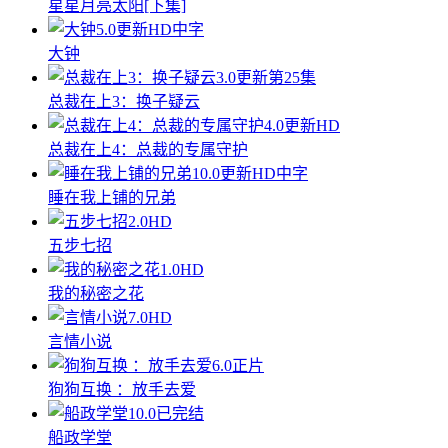
星星月亮太阳[下集]
5.0
更新HD中字
大钟
3.0
更新第25集
总裁在上3：换子疑云
4.0
更新HD
总裁在上4：总裁的专属守护
10.0
更新HD中字
睡在我上铺的兄弟
2.0
HD
五步七招
1.0
HD
我的秘密之花
7.0
HD
言情小说
6.0
正片
狗狗互换 ：放手去爱
10.0
已完结
船政学堂