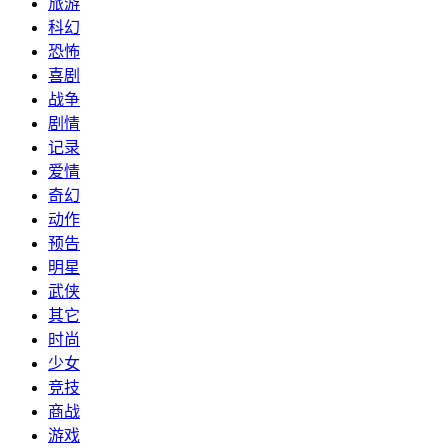
旅游
科幻
恐怖
喜剧
战争
剧情
记录
爱情
奇幻
动作
预告
明星
武侠
其它
时尚
少女
竞技
商战
游戏