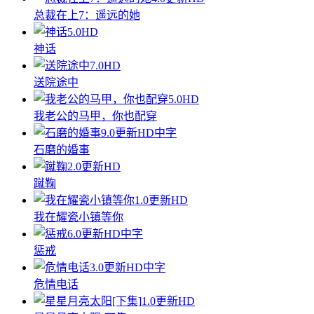
总裁在上7：遥远的她
5.0
HD
神话
7.0
HD
送院途中
5.0
HD
我老公的马甲，你也配穿
9.0
更新HD中字
石磨的婚事
2.0
更新HD
蹴鞠
1.0
更新HD
我在耀瓷小镇等你
6.0
更新HD中字
惩戒
3.0
更新HD中字
危情电话
1.0
更新HD