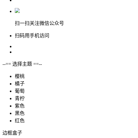
扫一扫关注微信公众号
扫码用手机访问
--== 选择主题 ==--
樱桃
橘子
葡萄
青柠
紫色
黑色
红色
边框盒子