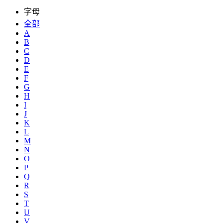
字母
全部
A
B
C
D
E
F
G
H
I
J
K
L
M
N
O
P
Q
R
S
T
U
V