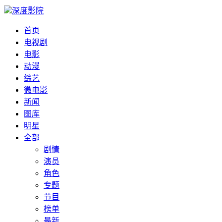
深度影院
首页
电视剧
电影
动漫
综艺
微电影
新闻
图库
明星
全部
剧情
演员
角色
专题
节目
榜单
最新