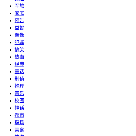
军旅
家庭
预告
益智
偶像
犯罪
搞笑
热血
经典
童话
刑侦
推理
音乐
校园
神话
都市
职场
美食