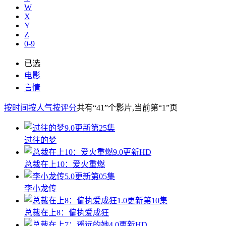
W
X
Y
Z
0-9
已选
电影
言情
按时间
按人气
按评分
共有
“41”
个影片
,当前第
“1”
页
9.0
更新第25集
过往的梦
9.0
更新HD
总裁在上10：爱火重燃
5.0
更新第05集
李小龙传
1.0
更新第10集
总裁在上8：偏执爱成狂
4.0
更新HD