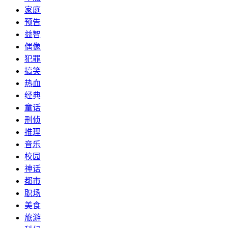
家庭
预告
益智
偶像
犯罪
搞笑
热血
经典
童话
刑侦
推理
音乐
校园
神话
都市
职场
美食
旅游