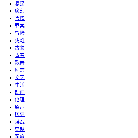
悬疑
魔幻
言情
罪案
冒险
灾难
古装
青春
歌舞
励志
文艺
生活
动画
伦理
原声
历史
谍战
穿越
军旅