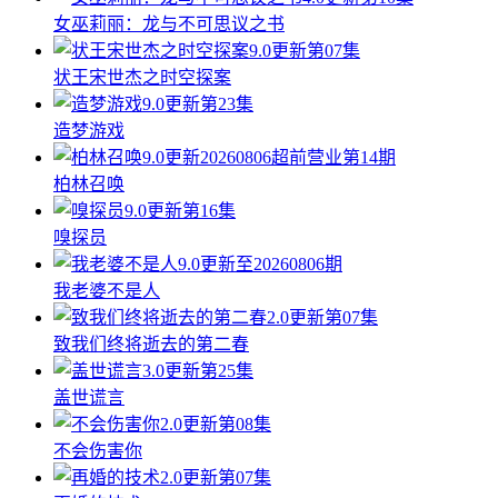
女巫莉丽：龙与不可思议之书
9.0
更新第07集
状王宋世杰之时空探案
9.0
更新第23集
造梦游戏
9.0
更新20260806超前营业第14期
柏林召唤
9.0
更新第16集
嗅探员
9.0
更新至20260806期
我老婆不是人
2.0
更新第07集
致我们终将逝去的第二春
3.0
更新第25集
盖世谎言
2.0
更新第08集
不会伤害你
2.0
更新第07集