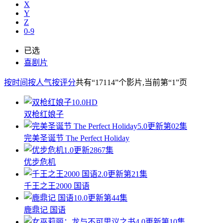
X
Y
Z
0-9
已选
喜剧片
按时间
按人气
按评分
共有
“17114”
个影片
,当前第
“1”
页
10.0
HD
双枪红娘子
5.0
更新第02集
完美圣诞节 The Perfect Holiday
1.0
更新2867集
优步危机
2.0
更新第21集
千王之王2000 国语
10.0
更新第44集
鹿鼎记 国语
4.0
更新第10集