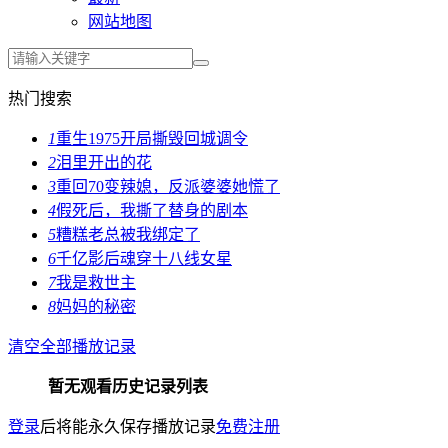
网站地图
热门搜索
1
重生1975开局撕毁回城调令
2
泪里开出的花
3
重回70变辣媳，反派婆婆她慌了
4
假死后，我撕了替身的剧本
5
糟糕老总被我绑定了
6
千亿影后魂穿十八线女星
7
我是救世主
8
妈妈的秘密
清空全部播放记录
暂无观看历史记录列表
登录
后将能永久保存播放记录
免费注册