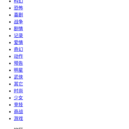
科幻
恐怖
喜剧
战争
剧情
记录
爱情
奇幻
动作
预告
明星
武侠
其它
时尚
少女
竞技
商战
游戏