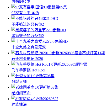
再婚的技术
9.0
更新第05集
97家有喜事 国语
1.0
HD
不能错过的只有你2
2.0
更新HD
黑疯婆子的万圣节2
2.0
更新HD
十全九美之真爱无双
1.0
更新20260805宿舍不熄灯第11期
石头村变形记 2020
1.0
更新20260805同学录
飞车手罗德 Hot Rod
1.0
更新第06集
分裂大师
5.0
更新第03集
老娘闹革命
4.0
更新20260627
种族情深