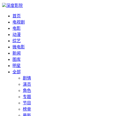
深度影院
首页
电视剧
电影
动漫
综艺
微电影
新闻
图库
明星
全部
剧情
演员
角色
专题
节目
榜单
最新