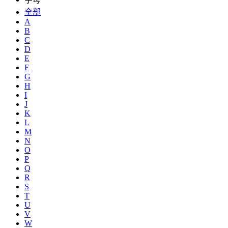
全部
A
B
C
D
E
F
G
H
I
J
K
L
M
N
O
P
Q
R
S
T
U
V
W