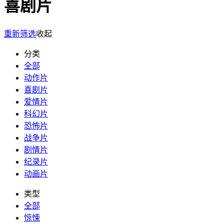
喜剧片
重新筛选
收起
分类
全部
动作片
喜剧片
爱情片
科幻片
恐怖片
战争片
剧情片
纪录片
动画片
类型
全部
惊悚