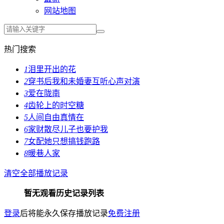
网站地图
热门搜索
1
泪里开出的花
2
穿书后我和未婚妻互听心声对演
3
爱在陇南
4
齿轮上的时空糖
5
人间自由真情在
6
家财散尽儿子也要护我
7
女配她只想搞钱跑路
8
暖巷人家
清空全部播放记录
暂无观看历史记录列表
登录
后将能永久保存播放记录
免费注册