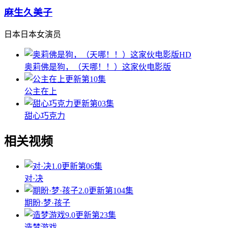
麻生久美子
日本日本女演员
HD
奥莉佛是狗，（天哪！！）这家伙电影版
更新第10集
公主在上
更新第03集
甜心巧克力
相关视频
1.0
更新第06集
对·决
2.0
更新第104集
期盼·梦·孩子
9.0
更新第23集
造梦游戏