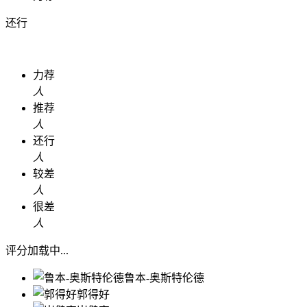
还行
力荐
人
推荐
人
还行
人
较差
人
很差
人
评分加载中...
鲁本-奥斯特伦德
郭得好