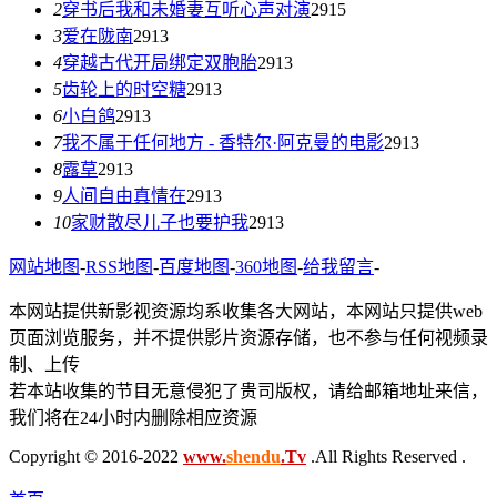
2
穿书后我和未婚妻互听心声对演
2915
3
爱在陇南
2913
4
穿越古代开局绑定双胞胎
2913
5
齿轮上的时空糖
2913
6
小白鸽
2913
7
我不属于任何地方 - 香特尔·阿克曼的电影
2913
8
露草
2913
9
人间自由真情在
2913
10
家财散尽儿子也要护我
2913
网站地图
-
RSS地图
-
百度地图
-
360地图
-
给我留言
-
本网站提供新影视资源均系收集各大网站，本网站只提供web
页面浏览服务，并不提供影片资源存储，也不参与任何视频录
制、上传
若本站收集的节目无意侵犯了贵司版权，请给邮箱地址来信，
我们将在24小时内删除相应资源
Copyright © 2016-2022
www.
shendu
.Tv
.All Rights Reserved .