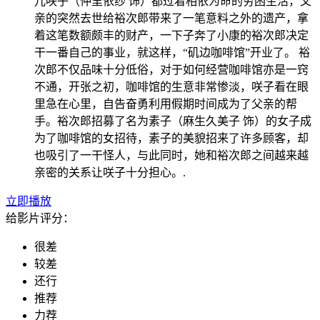
儿咲子（仲里依纱 饰）都过着相依为命的穷困生活，父
亲的突然去世给裕次郎带来了一笔意料之外的遗产，拿
着这笔数额颇丰的财产，一下子奔了小康的裕次郎决定
干一番自己的事业，就这样，“矶边咖啡馆”开业了。 裕
次郎不仅品味十分低俗，对于如何经营咖啡馆亦是一窍
不通，开张之初，咖啡馆的生意非常惨淡，咲子看在眼
里急在心里，自告奋勇利用假期时间成为了父亲的帮
手。裕次郎招募了名为素子（麻生久美子 饰）的女子成
为了咖啡馆的女招待，素子的美貌招来了许多顾客，却
也吸引了一干怪人，与此同时，她和裕次郎之间越来越
亲密的关系让咲子十分担心。.
立即播放
给影片评分：
很差
较差
还行
推荐
力荐