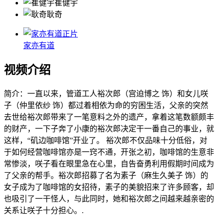
崔健宇
耿奇
正片
家亦有道
视频介绍
简介：
一直以来，管道工人裕次郎（宫迫博之 饰）和女儿咲
子（仲里依纱 饰）都过着相依为命的穷困生活，父亲的突然
去世给裕次郎带来了一笔意料之外的遗产，拿着这笔数额颇丰
的财产，一下子奔了小康的裕次郎决定干一番自己的事业，就
这样，“矶边咖啡馆”开业了。 裕次郎不仅品味十分低俗，对
于如何经营咖啡馆亦是一窍不通，开张之初，咖啡馆的生意非
常惨淡，咲子看在眼里急在心里，自告奋勇利用假期时间成为
了父亲的帮手。裕次郎招募了名为素子（麻生久美子 饰）的
女子成为了咖啡馆的女招待，素子的美貌招来了许多顾客，却
也吸引了一干怪人，与此同时，她和裕次郎之间越来越亲密的
关系让咲子十分担心。.