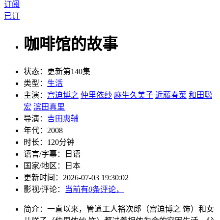
订阅
已订
咖啡馆的故事
状态：
更新第140集
类型：
生活
主演：
宫迫博之
仲里依纱
麻生久美子
近藤春菜
和田聪
宏
滨田真里
导演：
吉田惠辅
年代：
2008
时长：
120分钟
语言/字幕：
日语
国家/
地区：
日本
更新时间：
2026-07-03 19:30:02
影视/评论：
当前有
0
条评论，
简介：
一直以来，管道工人裕次郎（宫迫博之 饰）和女