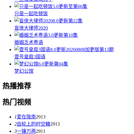
5.0
更新至第06集
只是一起吃顿饭
8.0
更新第22集
盲侠大律师2020
3.0
更新第10集
婚姻乏术粤语
8.0
更新20260808加更版第13期
壹号皇庭3国语
6.0
更新第04集
梦幻公馆
热播推荐
热门视频
1
爱在陇南
2913
2
齿轮上的时空糖
2913
3
一锤万两
2911