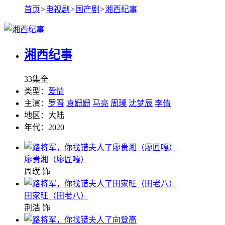
首页
>
电视剧
>
国产剧
>
湘西纪事
湘西纪事
33集全
类型：
爱情
主演：
罗晋
袁姗姗
马亮
周璞
沈梦辰
李倩
地区：
大陆
年代：
2020
廖贵湘（廖匠嘎）
周璞 饰
田家旺（田老八）
荆浩 饰