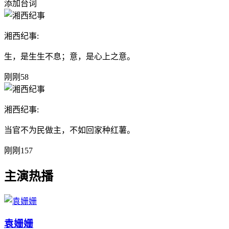
添加台词
湘西纪事:
生，是生生不息；意，是心上之意。
刚刚
58
湘西纪事:
当官不为民做主，不如回家种红薯。
刚刚
157
主演热播
袁姗姗