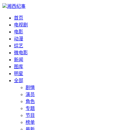
湘西纪事
首页
电视剧
电影
动漫
综艺
微电影
新闻
图库
明星
全部
剧情
演员
角色
专题
节目
榜单
最新