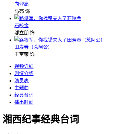
向登高
马亮 饰
石咬金
邬立朋 饰
田寿春（惹阿公）
王奎荣 饰
视频详细
剧情介绍
演员表
主题曲
经典台词
播出时间
湘西纪事经典台词