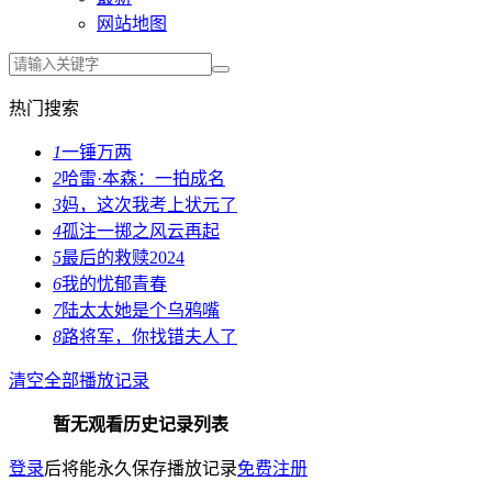
网站地图
热门搜索
1
一锤万两
2
哈雷·本森：一拍成名
3
妈，这次我考上状元了
4
孤注一掷之风云再起
5
最后的救赎2024
6
我的忧郁青春
7
陆太太她是个乌鸦嘴
8
路将军，你找错夫人了
清空全部播放记录
暂无观看历史记录列表
登录
后将能永久保存播放记录
免费注册