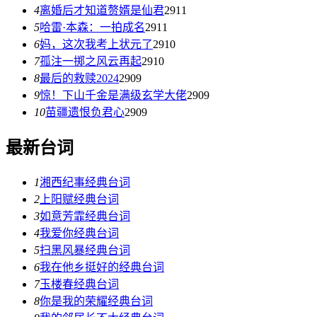
4
离婚后才知道赘婿是仙君
2911
5
哈雷·本森：一拍成名
2911
6
妈，这次我考上状元了
2910
7
孤注一掷之风云再起
2910
8
最后的救赎2024
2909
9
惊！下山千金是满级玄学大佬
2909
10
苗疆遗恨负君心
2909
最新台词
1
湘西纪事经典台词
2
上阳赋经典台词
3
如意芳霏经典台词
4
我爱你经典台词
5
扫黑风暴经典台词
6
我在他乡挺好的经典台词
7
玉楼春经典台词
8
你是我的荣耀经典台词