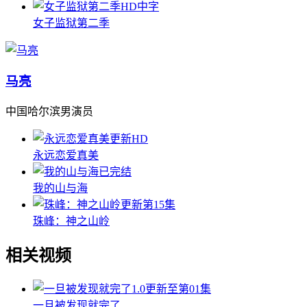
HD中字
女子监狱第二季
马亮
中国哈尔滨男演员
更新HD
永远恋爱真美
已完结
我的山与海
更新第15集
珠峰：神之山岭
相关视频
1.0
更新至第01集
一旦被发现就完了