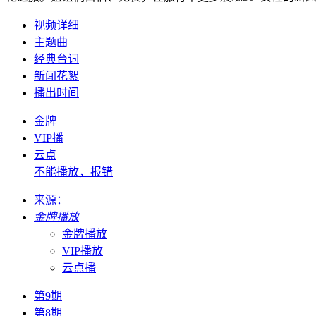
视频详细
主题曲
经典台词
新闻花絮
播出时间
金牌
VIP播
云点
不能播放，报错
来源：
金牌播放
金牌播放
VIP播放
云点播
第9期
第8期