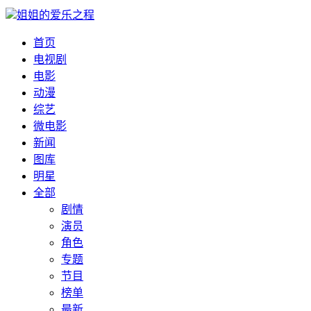
姐姐的爱乐之程
首页
电视剧
电影
动漫
综艺
微电影
新闻
图库
明星
全部
剧情
演员
角色
专题
节目
榜单
最新