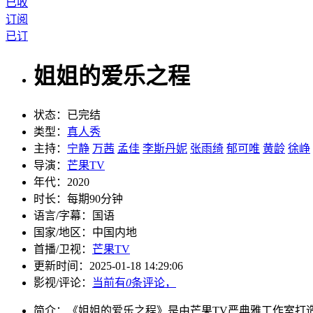
已收
订阅
已订
姐姐的爱乐之程
状态：
已完结
类型：
真人秀
主持：
宁静
万茜
孟佳
李斯丹妮
张雨绮
郁可唯
黄龄
徐峥
导演：
芒果TV
年代：
2020
时长：
每期90分钟
语言/字幕：
国语
国家/
地区：
中国内地
首播/卫视：
芒果TV
更新时间：
2025-01-18 14:29:06
影视/评论：
当前有
0
条评论，
简介：
《姐姐的爱乐之程》是由芒果TV严典雅工作室打