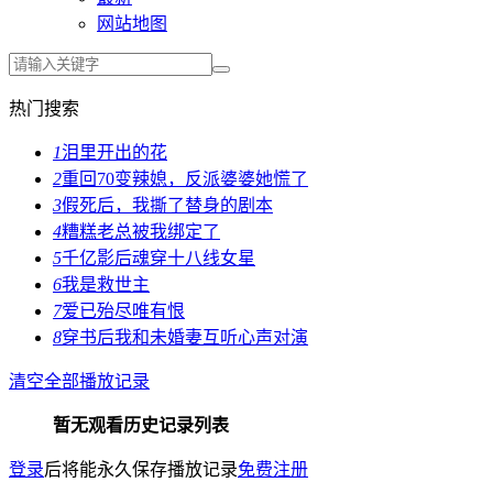
网站地图
热门搜索
1
泪里开出的花
2
重回70变辣媳，反派婆婆她慌了
3
假死后，我撕了替身的剧本
4
糟糕老总被我绑定了
5
千亿影后魂穿十八线女星
6
我是救世主
7
爱已殆尽唯有恨
8
穿书后我和未婚妻互听心声对演
清空全部播放记录
暂无观看历史记录列表
登录
后将能永久保存播放记录
免费注册