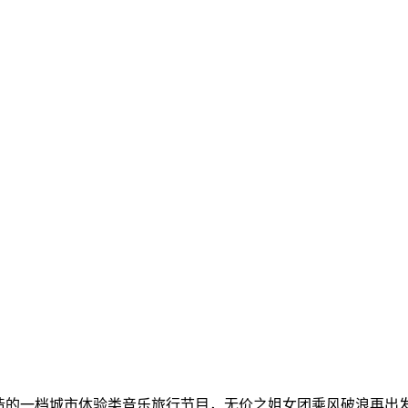
造的一档城市体验类音乐旅行节目，无价之姐女团乘风破浪再出