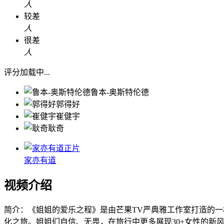
人
较差
人
很差
人
评分加载中...
鲁本-奥斯特伦德
郭得好
崔健宇
耿奇
正片
家亦有道
视频介绍
简介：
《姐姐的爱乐之程》是由芒果TV严典雅工作室打造的
化之旅。姐姐们自信、无畏，在旅行中更多展现30+女性的新