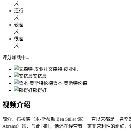
人
还行
人
较差
人
很差
人
评分加载中...
文森特-皮亚扎
安亿晨
鲁本-奥斯特伦德
郭得好
视频介绍
简介：
布拉德（本·斯蒂勒 Ben Stiller 饰）一直以来都是一
Abrams）饰，与此同时，他还在经营着一家非营利性的组