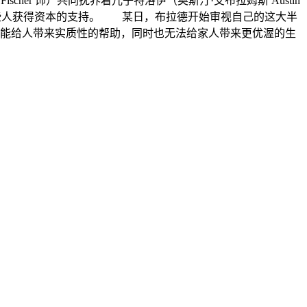
ischer 饰）共同抚养着儿子特洛伊（奥斯汀·艾布拉姆斯 Austin
这些人获得资本的支持。 某日，布拉德开始审视自己的这大半
能给人带来实质性的帮助，同时也无法给家人带来更优渥的生