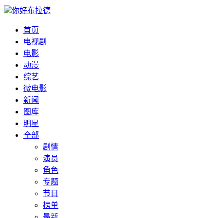
你好布拉德
首页
电视剧
电影
动漫
综艺
微电影
新闻
图库
明星
全部
剧情
演员
角色
专题
节目
榜单
最新