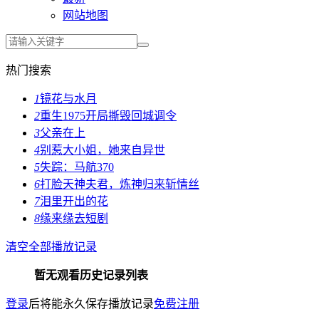
网站地图
热门搜索
1
镜花与水月
2
重生1975开局撕毁回城调令
3
父亲在上
4
别惹大小姐，她来自异世
5
失踪：马航370
6
打脸天神夫君，炼神归来斩情丝
7
泪里开出的花
8
缘来缘去短剧
清空全部播放记录
暂无观看历史记录列表
登录
后将能永久保存播放记录
免费注册