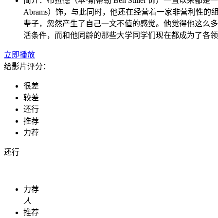
简介：
布拉德（本·斯蒂勒 Ben Stiller 饰）一直以来
Abrams）饰，与此同时，他还在经营着一家非营利
辈子，忽然产生了自己一文不值的感觉。他觉得他这么多
活条件，而和他同龄的那些大学同学们现在都成为了各领
立即播放
给影片评分：
很差
较差
还行
推荐
力荐
还行
力荐
人
推荐