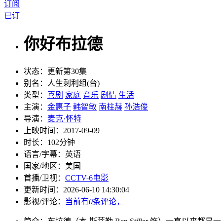
订阅
已订
你好布拉德
状态：
更新第30集
别名：
人生剩利组(台)
类型：
喜剧
家庭
音乐
剧情
生活
主演：
金惠子
韩智敏
南柱赫
孙浩俊
导演：
麦克·怀特
上映时间：
2017-09-09
时长：
102分钟
语言/字幕：
英语
国家/
地区：
美国
首播/卫视：
CCTV-6电影
更新时间：
2026-06-10 14:30:04
影视/评论：
当前有
0
条评论，